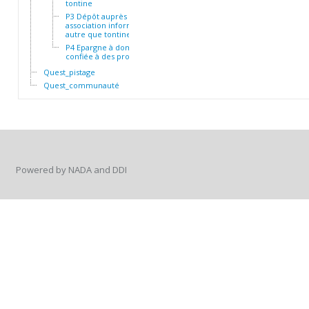
tontine
P3 Dépôt auprès d'une
association informelle
autre que tontine
P4 Epargne à domicile ou
confiée à des proches
Quest_pistage
Quest_communauté
Powered by NADA and DDI