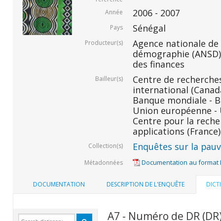
2006 - 2007
Année
Sénégal
Pays
Agence nationale de l
Producteur(s)
démographie (ANSD) 
des finances
Centre de recherche
Bailleur(s)
international (Canada
Banque mondiale - BM
Union européenne - U
Centre pour la rech
applications (France)
Enquêtes sur la pauvr
Collection(s)
Documentation au format
Métadonnées
DOCUMENTATION
DESCRIPTION DE L'ENQUÊTE
DICT
A7 - Numéro de DR (DR