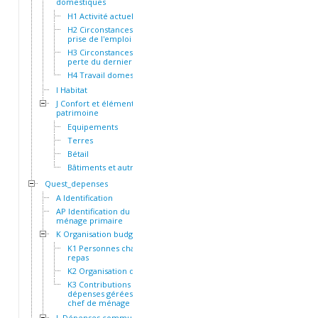
domestiques
H1 Activité actuelle
H2 Circonstances de la
prise de l'emploi actuel
H3 Circonstances de la
perte du dernier emploi
H4 Travail domestique
I Habitat
J Confort et éléments de
patrimoine
Equipements
Terres
Bétail
Bâtiments et autres actifs
Quest_depenses
A Identification
AP Identification du
ménage primaire
K Organisation budgétaire
K1 Personnes chargées du
repas
K2 Organisation des repas
K3 Contributions et
dépenses gérées par le
chef de ménage
L Dépenses communes à