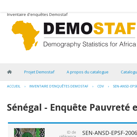
Inventaire d'enquêtes Demostaf
Projet Demostaf
A propos du catalogue
Catalog
ACCUEIL
›
INVENTAIRE D'ENQUÊTES DEMOSTAF
›
CDV
›
SEN-ANSD-EPSF
Sénégal - Enquête Pauvreté e
SEN-ANSD-EPSF-2006
ID de
référence