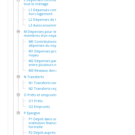
tout le ménage
L1 Dépenses communes
hors logement
L2 Dépenses de logement
L3 Autoconsommation
M Dépenses pour les
membres d'un noyau
M0 Contributions aux
dépenses du noyau
M1 Dépenses propres au
noyau
M2 Dépenses partagées
entre plusieurs noyaux
M3 Réseaux des noyaux
N Transferts
N1 Transferts versés
N2 Transferts reçus
O Prêts et emprunts
O1 Prêts
O2 Emprunts
P Epargne
P1 Dépôt dans une
institution financière
formelle
P2 Dépôt auprès d'une