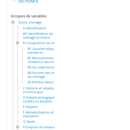
SECTIONP4
Groupes de variables
Quest_menage
A Identification
AP identification du
ménage primaire
B Composition du ménage
B1 Caractéristiques des
membres
B2 Mouvements et
résidence des membres
B3 Vie matrimoniale
B4 Parents des membres
du ménage
B5 Entrées dans le ménage
C Histoire et situation socio-
économique
D Enfants biologiques,
confiés ou adoptés
E Départs
F Alphabetisation et
éducation
G Santé
H Emplois et travaux