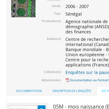
2006 - 2007
Année
Sénégal
Pays
Agence nationale de l
Producteur(s)
démographie (ANSD) 
des finances
Centre de recherche
Bailleur(s)
international (Canada
Banque mondiale - BM
Union européenne - U
Centre pour la rech
applications (France)
Enquêtes sur la pauvr
Collection(s)
Documentation au format
Métadonnées
DOCUMENTATION
DESCRIPTION DE L'ENQUÊTE
DICT
05M - mois naissance 