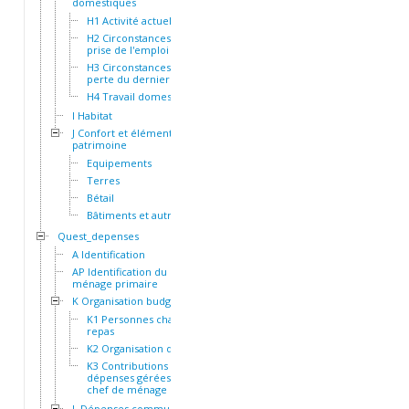
domestiques
H1 Activité actuelle
H2 Circonstances de la
prise de l'emploi actuel
H3 Circonstances de la
perte du dernier emploi
H4 Travail domestique
I Habitat
J Confort et éléments de
patrimoine
Equipements
Terres
Bétail
Bâtiments et autres actifs
Quest_depenses
A Identification
AP Identification du
ménage primaire
K Organisation budgétaire
K1 Personnes chargées du
repas
K2 Organisation des repas
K3 Contributions et
dépenses gérées par le
chef de ménage
L Dépenses communes à