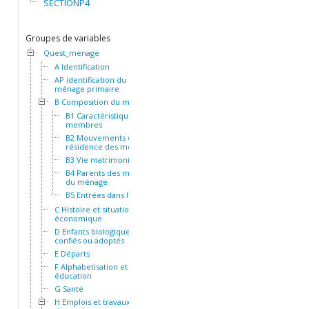
SECTIONP4
Groupes de variables
Quest_menage
A Identification
AP identification du
ménage primaire
B Composition du ménage
B1 Caractéristiques des
membres
B2 Mouvements et
résidence des membres
B3 Vie matrimoniale
B4 Parents des membres
du ménage
B5 Entrées dans le ménage
C Histoire et situation socio-
économique
D Enfants biologiques,
confiés ou adoptés
E Départs
F Alphabetisation et
éducation
G Santé
H Emplois et travaux