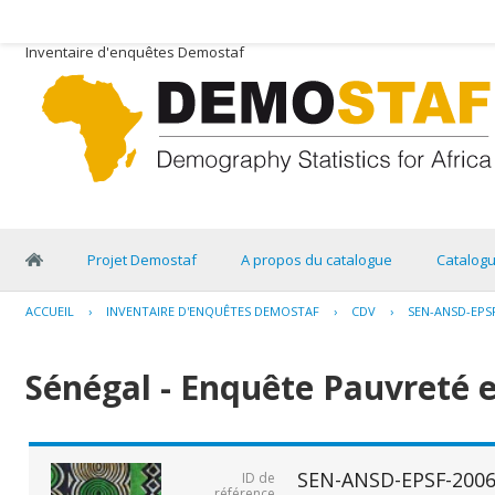
Inventaire d'enquêtes Demostaf
Projet Demostaf
A propos du catalogue
Catalog
ACCUEIL
›
INVENTAIRE D'ENQUÊTES DEMOSTAF
›
CDV
›
SEN-ANSD-EPSF
Sénégal - Enquête Pauvreté e
SEN-ANSD-EPSF-2006
ID de
référence