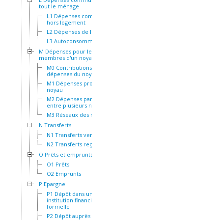
tout le ménage
L1 Dépenses communes
hors logement
L2 Dépenses de logement
L3 Autoconsommation
M Dépenses pour les
membres d'un noyau
M0 Contributions aux
dépenses du noyau
M1 Dépenses propres au
noyau
M2 Dépenses partagées
entre plusieurs noyaux
M3 Réseaux des noyaux
N Transferts
N1 Transferts versés
N2 Transferts reçus
O Prêts et emprunts
O1 Prêts
O2 Emprunts
P Epargne
P1 Dépôt dans une
institution financière
formelle
P2 Dépôt auprès d'une