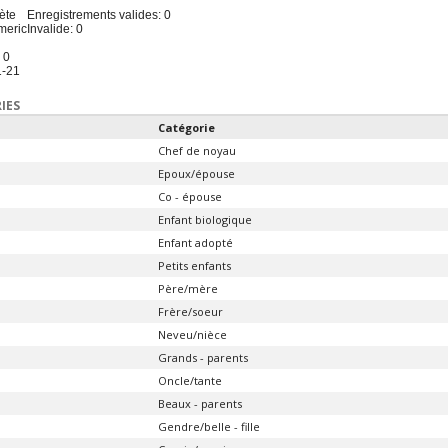
ète
Enregistrements valides: 0
meric
Invalide: 0
 0
1-21
IES
Catégorie
Chef de noyau
Epoux/épouse
Co - épouse
Enfant biologique
Enfant adopté
Petits enfants
Père/mère
Frère/soeur
Neveu/nièce
Grands - parents
Oncle/tante
Beaux - parents
Gendre/belle - fille