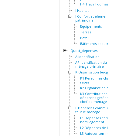
H4 Travail domestique
I Habitat
J Confort et éléments de
patrimoine
Equipements
Terres
Bétail
Bâtiments et autres actifs
Quest_depenses
A Identification
AP Identification du
ménage primaire
K Organisation budgétaire
K1 Personnes chargées du
repas
K2 Organisation des repas
K3 Contributions et
dépenses gérées par le
chef de ménage
L Dépenses communes à
tout le ménage
L1 Dépenses communes
hors logement
L2 Dépenses de logement
L3 Autoconsommation