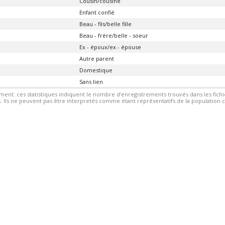
Cousin/cousine
Enfant confié
Beau - fils/belle fille
Beau - frère/belle - soeur
Ex - époux/ex - épouse
Autre parent
Domestique
Sans lien
ment: ces statistiques indiquent le nombre d'enregistrements trouvés dans les fic
 Ils ne peuvent pas être interpretés comme étant représentatifs de la population