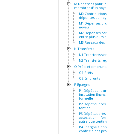
M Dépenses pour les
membres d'un noyau
M0 Contributions aux
dépenses du noyau
M1 Dépenses propres au
noyau
M2 Dépenses partagées
entre plusieurs noyaux
M3 Réseaux des noyaux
N Transferts
N1 Transferts versés
N2 Transferts reçus
O Prêts et emprunts
O1 Prêts
O2 Emprunts
P Epargne
P1 Dépôt dans une
institution financière
formelle
P2 Dépôt auprès d'une
tontine
P3 Dépôt auprès d'une
association informelle
autre que tontine
P4 Epargne à domicile ou
confiée à des proches