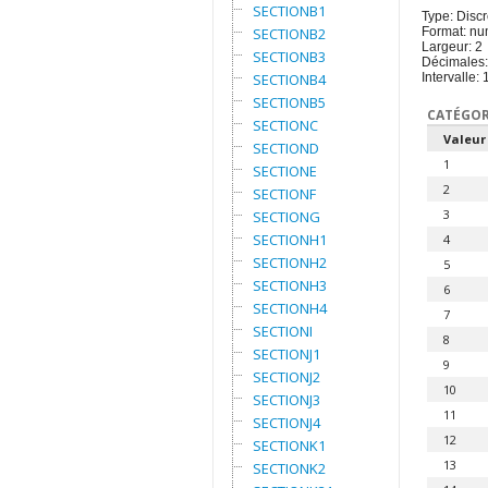
SECTIONB1
Type: Discr
SECTIONB2
Format: nu
Largeur: 2
SECTIONB3
Décimales:
SECTIONB4
Intervalle: 
SECTIONB5
CATÉGOR
SECTIONC
Valeur
SECTIOND
1
SECTIONE
2
SECTIONF
3
SECTIONG
SECTIONH1
4
SECTIONH2
5
SECTIONH3
6
SECTIONH4
7
SECTIONI
8
SECTIONJ1
9
SECTIONJ2
10
SECTIONJ3
11
SECTIONJ4
12
SECTIONK1
13
SECTIONK2