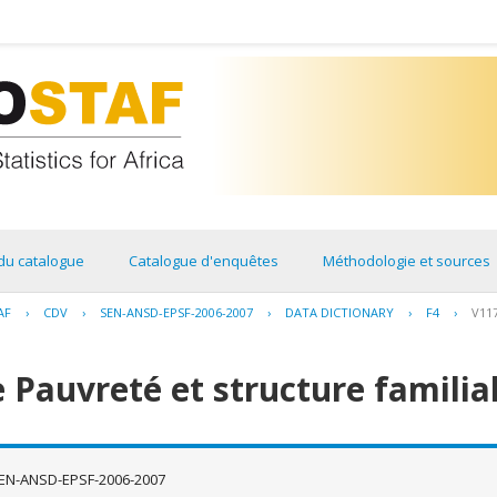
du catalogue
Catalogue d'enquêtes
Méthodologie et sources
AF
›
CDV
›
SEN-ANSD-EPSF-2006-2007
›
DATA DICTIONARY
›
F4
›
V11
 Pauvreté et structure familia
EN-ANSD-EPSF-2006-2007