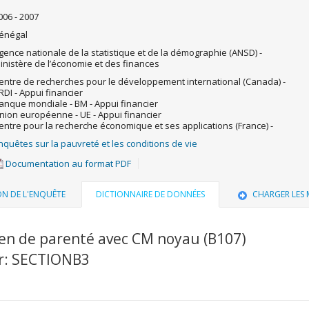
006 - 2007
énégal
gence nationale de la statistique et de la démographie (ANSD) -
inistère de l’économie et des finances
entre de recherches pour le développement international (Canada) -
RDI - Appui financier
anque mondiale - BM - Appui financier
nion européenne - UE - Appui financier
entre pour la recherche économique et ses applications (France) -
nquêtes sur la pauvreté et les conditions de vie
Documentation au format PDF
ON DE L'ENQUÊTE
DICTIONNAIRE DE DONNÉES
CHARGER LES
ien de parenté avec CM noyau (B107)
er: SECTIONB3
u