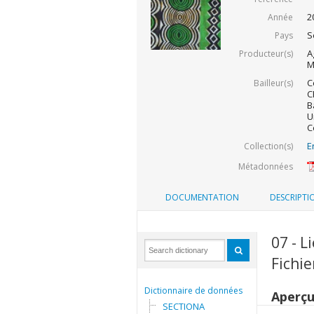
2
Année
S
Pays
A
Producteur(s)
M
C
Bailleur(s)
C
B
U
C
E
Collection(s)
Métadonnées
DOCUMENTATION
DESCRIPTI
07 - L
Fichi
Dictionnaire de données
Aperç
SECTIONA