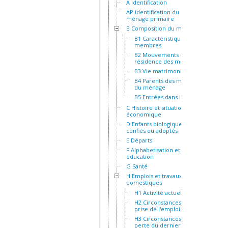
A Identification
AP identification du
ménage primaire
B Composition du ménage
B1 Caractéristiques des
membres
B2 Mouvements et
résidence des membres
B3 Vie matrimoniale
B4 Parents des membres
du ménage
B5 Entrées dans le ménage
C Histoire et situation socio-
économique
D Enfants biologiques,
confiés ou adoptés
E Départs
F Alphabetisation et
éducation
G Santé
H Emplois et travaux
domestiques
H1 Activité actuelle
H2 Circonstances de la
prise de l'emploi actuel
H3 Circonstances de la
perte du dernier emploi