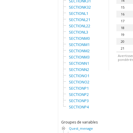
SECTIONK31
14
SECTIONK32
15
SECTIONL1
16
SECTIONL21
17
SECTIONL22
18
SECTIONL3
19
SECTIONM0
20
SECTIONM1
21
SECTIONM2
Avertisse
SECTIONM3
pondérés.
SECTIONN1
SECTIONN2
SECTIONO1
SECTIONO2
SECTIONP1
SECTIONP2
SECTIONP3
SECTIONP4
Groupes de variables
Quest_menage