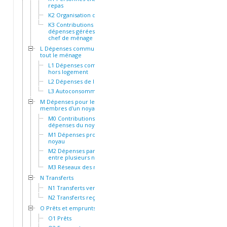
repas
K2 Organisation des repas
K3 Contributions et
dépenses gérées par le
chef de ménage
L Dépenses communes à
tout le ménage
L1 Dépenses communes
hors logement
L2 Dépenses de logement
L3 Autoconsommation
M Dépenses pour les
membres d'un noyau
M0 Contributions aux
dépenses du noyau
M1 Dépenses propres au
noyau
M2 Dépenses partagées
entre plusieurs noyaux
M3 Réseaux des noyaux
N Transferts
N1 Transferts versés
N2 Transferts reçus
O Prêts et emprunts
O1 Prêts