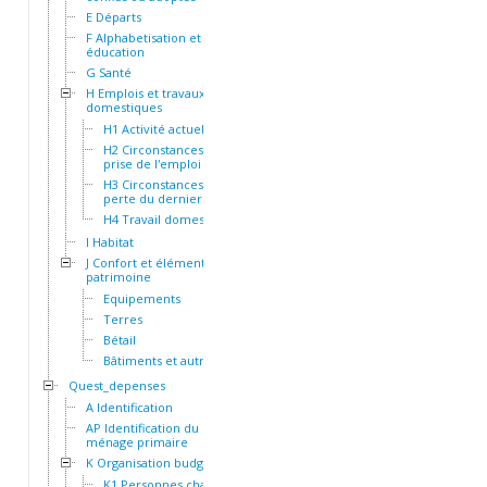
E Départs
F Alphabetisation et
éducation
G Santé
H Emplois et travaux
domestiques
H1 Activité actuelle
H2 Circonstances de la
prise de l'emploi actuel
H3 Circonstances de la
perte du dernier emploi
H4 Travail domestique
I Habitat
J Confort et éléments de
patrimoine
Equipements
Terres
Bétail
Bâtiments et autres actifs
Quest_depenses
A Identification
AP Identification du
ménage primaire
K Organisation budgétaire
K1 Personnes chargées du