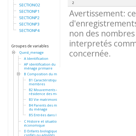
2
SECTIONO2
Avertissement: ce
SECTIONP1
SECTIONP2
d'enregistrements
SECTIONP3
SECTIONP4
non des nombres 
interpretés comme
Groupes de variables
concernée.
Quest_menage
A Identification
AP identification du
ménage primaire
B Composition du ménage
B1 Caractéristiques des
membres
B2 Mouvements et
résidence des membres
B3 Vie matrimoniale
B4 Parents des membres
du ménage
B5 Entrées dans le ménage
C Histoire et situation socio-
économique
D Enfants biologiques,
confiés ou adoptés