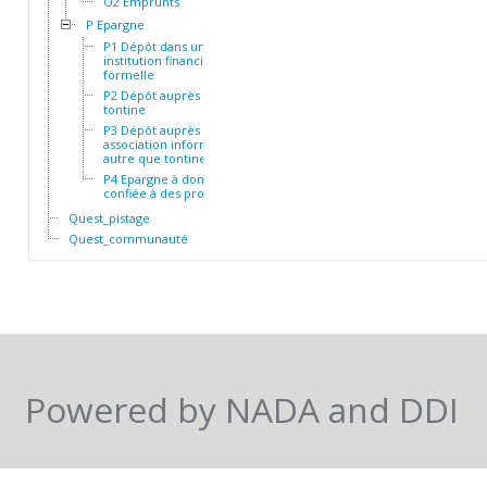
O2 Emprunts
P Epargne
P1 Dépôt dans une
institution financière
formelle
P2 Dépôt auprès d'une
tontine
P3 Dépôt auprès d'une
association informelle
autre que tontine
P4 Epargne à domicile ou
confiée à des proches
Quest_pistage
Quest_communauté
Powered by NADA and DDI