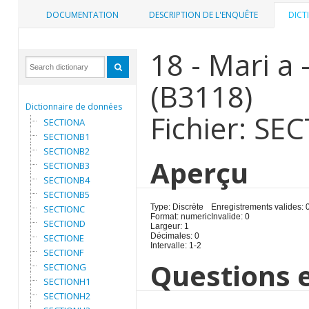
DOCUMENTATION
DESCRIPTION DE L'ENQUÊTE
DICT
18 - Mari a 
(B3118)
Dictionnaire de données
Fichier: SE
SECTIONA
SECTIONB1
SECTIONB2
Aperçu
SECTIONB3
SECTIONB4
SECTIONB5
Type: Discrète
Enregistrements valides: 
SECTIONC
Format: numeric
Invalide: 0
SECTIOND
Largeur: 1
Décimales: 0
SECTIONE
Intervalle: 1-2
SECTIONF
Questions e
SECTIONG
SECTIONH1
SECTIONH2