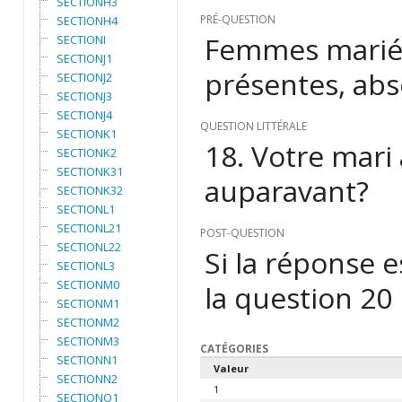
SECTIONH3
PRÉ-QUESTION
SECTIONH4
Femmes mariée
SECTIONI
SECTIONJ1
présentes, abs
SECTIONJ2
SECTIONJ3
SECTIONJ4
QUESTION LITTÉRALE
SECTIONK1
18. Votre mari
SECTIONK2
SECTIONK31
auparavant?
SECTIONK32
SECTIONL1
SECTIONL21
POST-QUESTION
SECTIONL22
Si la réponse 
SECTIONL3
SECTIONM0
la question 20
SECTIONM1
SECTIONM2
SECTIONM3
CATÉGORIES
SECTIONN1
Valeur
SECTIONN2
1
SECTIONO1