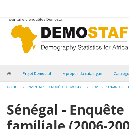
Inventaire d'enquêtes Demostaf
Projet Demostaf
A propos du catalogue
Catalog
ACCUEIL
›
INVENTAIRE D'ENQUÊTES DEMOSTAF
›
CDV
›
SEN-ANSD-EPSF
Sénégal - Enquête 
familiale (2006-20