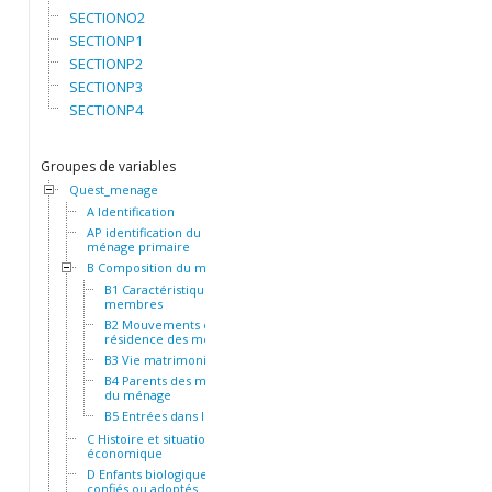
SECTIONO2
SECTIONP1
SECTIONP2
SECTIONP3
SECTIONP4
Groupes de variables
Quest_menage
A Identification
AP identification du
ménage primaire
B Composition du ménage
B1 Caractéristiques des
membres
B2 Mouvements et
résidence des membres
B3 Vie matrimoniale
B4 Parents des membres
du ménage
B5 Entrées dans le ménage
C Histoire et situation socio-
économique
D Enfants biologiques,
confiés ou adoptés