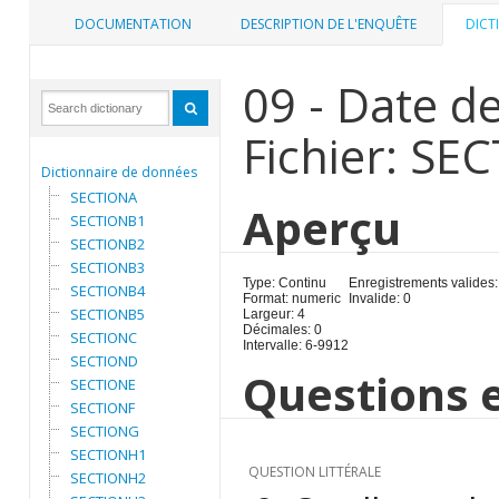
DOCUMENTATION
DESCRIPTION DE L'ENQUÊTE
DICT
09 - Date d
Fichier: SE
Dictionnaire de données
SECTIONA
Aperçu
SECTIONB1
SECTIONB2
SECTIONB3
Type: Continu
Enregistrements valides:
SECTIONB4
Format: numeric
Invalide: 0
SECTIONB5
Largeur: 4
Décimales: 0
SECTIONC
Intervalle: 6-9912
SECTIOND
Questions e
SECTIONE
SECTIONF
SECTIONG
SECTIONH1
QUESTION LITTÉRALE
SECTIONH2