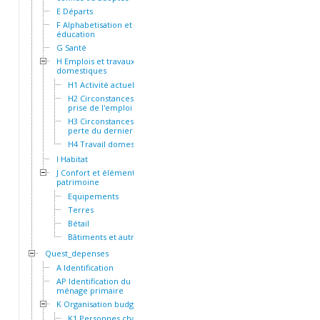
E Départs
F Alphabetisation et
éducation
G Santé
H Emplois et travaux
domestiques
H1 Activité actuelle
H2 Circonstances de la
prise de l'emploi actuel
H3 Circonstances de la
perte du dernier emploi
H4 Travail domestique
I Habitat
J Confort et éléments de
patrimoine
Equipements
Terres
Bétail
Bâtiments et autres actifs
Quest_depenses
A Identification
AP Identification du
ménage primaire
K Organisation budgétaire
K1 Personnes chargées du