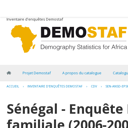
Inventaire d'enquêtes Demostaf
Projet Demostaf
A propos du catalogue
Catalog
ACCUEIL
›
INVENTAIRE D'ENQUÊTES DEMOSTAF
›
CDV
›
SEN-ANSD-EPSF
Sénégal - Enquête 
familiale (2006-20