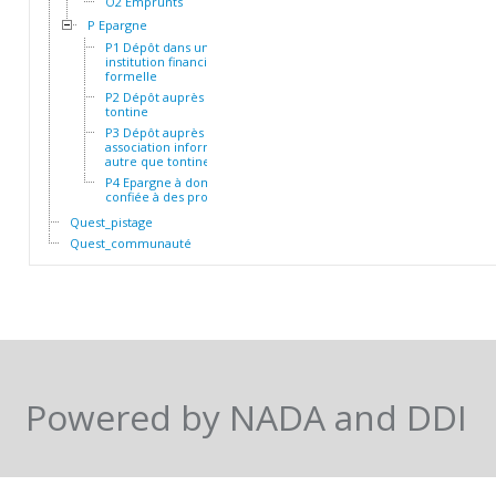
O2 Emprunts
P Epargne
P1 Dépôt dans une
institution financière
formelle
P2 Dépôt auprès d'une
tontine
P3 Dépôt auprès d'une
association informelle
autre que tontine
P4 Epargne à domicile ou
confiée à des proches
Quest_pistage
Quest_communauté
Powered by NADA and DDI