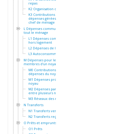
repas
K2 Organisation des repas
K3 Contributions et
dépenses gérées par le
chef de ménage
L Dépenses communes à
tout le ménage
L1 Dépenses communes
hors logement
L2 Dépenses de logement
L3 Autoconsommation
M Dépenses pour les
membres d'un noyau
M0 Contributions aux
dépenses du noyau
M1 Dépenses propres au
noyau
M2 Dépenses partagées
entre plusieurs noyaux
M3 Réseaux des noyaux
N Transferts
N1 Transferts versés
N2 Transferts reçus
O Prêts et emprunts
O1 Prêts