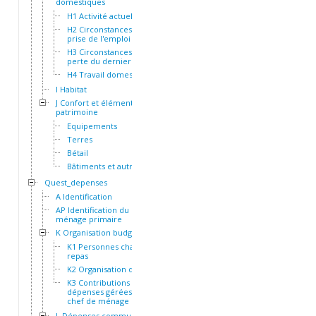
domestiques
H1 Activité actuelle
H2 Circonstances de la
prise de l'emploi actuel
H3 Circonstances de la
perte du dernier emploi
H4 Travail domestique
I Habitat
J Confort et éléments de
patrimoine
Equipements
Terres
Bétail
Bâtiments et autres actifs
Quest_depenses
A Identification
AP Identification du
ménage primaire
K Organisation budgétaire
K1 Personnes chargées du
repas
K2 Organisation des repas
K3 Contributions et
dépenses gérées par le
chef de ménage
L Dépenses communes à