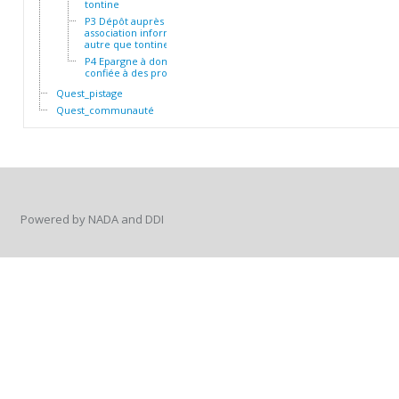
tontine
P3 Dépôt auprès d'une
association informelle
autre que tontine
P4 Epargne à domicile ou
confiée à des proches
Quest_pistage
Quest_communauté
Powered by NADA and DDI