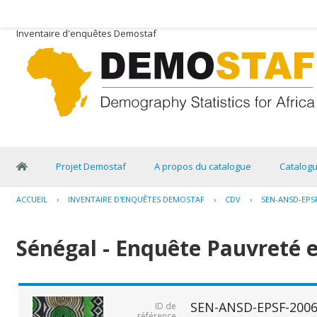
Inventaire d'enquêtes Demostaf
Projet Demostaf
A propos du catalogue
Catalog
ACCUEIL
›
INVENTAIRE D'ENQUÊTES DEMOSTAF
›
CDV
›
SEN-ANSD-EPSF
Sénégal - Enquête Pauvreté e
SEN-ANSD-EPSF-2006
ID de
référence