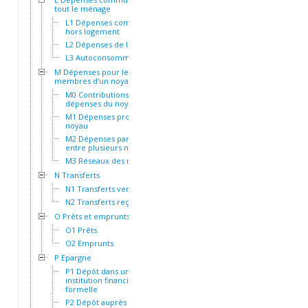
tout le ménage
L1 Dépenses communes
hors logement
L2 Dépenses de logement
L3 Autoconsommation
M Dépenses pour les
membres d'un noyau
M0 Contributions aux
dépenses du noyau
M1 Dépenses propres au
noyau
M2 Dépenses partagées
entre plusieurs noyaux
M3 Réseaux des noyaux
N Transferts
N1 Transferts versés
N2 Transferts reçus
O Prêts et emprunts
O1 Prêts
O2 Emprunts
P Epargne
P1 Dépôt dans une
institution financière
formelle
P2 Dépôt auprès d'une