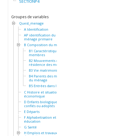
SECTIONP4
Groupes de variables
Quest_menage
A Identification
AP identification du
ménage primaire
B Composition du ménage
B1 Caractéristiques des
membres
B2 Mouvements et
résidence des membres
B3 Vie matrimoniale
B4 Parents des membres
du ménage
B5 Entrées dans le ménage
C Histoire et situation socio-
économique
D Enfants biologiques,
confiés ou adoptés
E Départs
F Alphabetisation et
éducation
G Santé
H Emplois et travaux