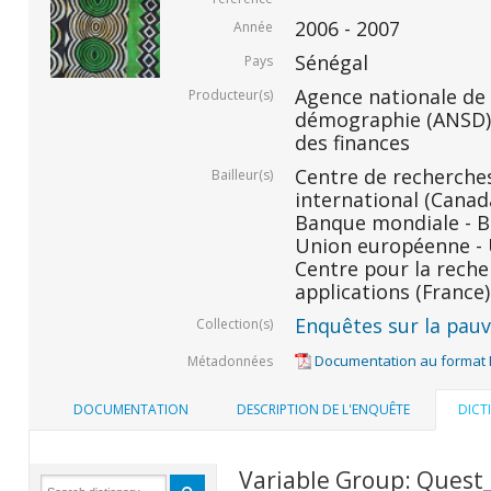
2006 - 2007
Année
Sénégal
Pays
Agence nationale de l
Producteur(s)
démographie (ANSD) 
des finances
Centre de recherche
Bailleur(s)
international (Canada
Banque mondiale - BM
Union européenne - U
Centre pour la rech
applications (France)
Enquêtes sur la pauvr
Collection(s)
Documentation au format
Métadonnées
DOCUMENTATION
DESCRIPTION DE L'ENQUÊTE
DICT
Variable Group: Ques