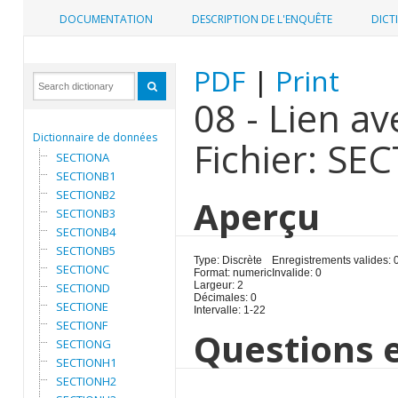
DOCUMENTATION
DESCRIPTION DE L'ENQUÊTE
DICT
PDF
|
Print
08 - Lien av
Dictionnaire de données
Fichier: SE
SECTIONA
SECTIONB1
SECTIONB2
Aperçu
SECTIONB3
SECTIONB4
SECTIONB5
Type: Discrète
Enregistrements valides: 
SECTIONC
Format: numeric
Invalide: 0
Largeur: 2
SECTIOND
Décimales: 0
SECTIONE
Intervalle: 1-22
SECTIONF
Questions e
SECTIONG
SECTIONH1
SECTIONH2