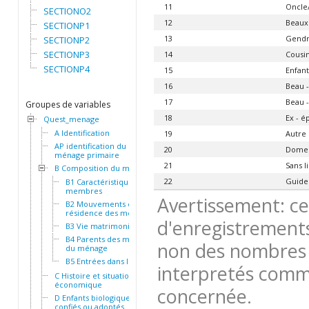
11
Oncle
SECTIONO2
12
Beaux 
SECTIONP1
13
Gendre
SECTIONP2
SECTIONP3
14
Cousi
SECTIONP4
15
Enfant
16
Beau - 
17
Beau -
Groupes de variables
18
Ex - é
Quest_menage
A Identification
19
Autre
AP identification du
20
Domes
ménage primaire
21
Sans l
B Composition du ménage
22
Guide 
B1 Caractéristiques des
membres
Avertissement: ce
B2 Mouvements et
résidence des membres
d'enregistrements
B3 Vie matrimoniale
B4 Parents des membres
non des nombres 
du ménage
B5 Entrées dans le ménage
interpretés comme
C Histoire et situation socio-
économique
concernée.
D Enfants biologiques,
confiés ou adoptés