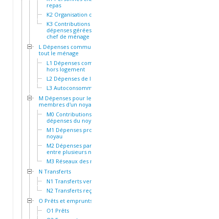
repas
K2 Organisation des repas
K3 Contributions et
dépenses gérées par le
chef de ménage
L Dépenses communes à
tout le ménage
L1 Dépenses communes
hors logement
L2 Dépenses de logement
L3 Autoconsommation
M Dépenses pour les
membres d'un noyau
M0 Contributions aux
dépenses du noyau
M1 Dépenses propres au
noyau
M2 Dépenses partagées
entre plusieurs noyaux
M3 Réseaux des noyaux
N Transferts
N1 Transferts versés
N2 Transferts reçus
O Prêts et emprunts
O1 Prêts