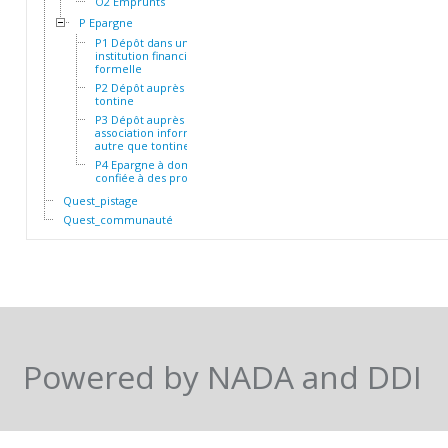
O2 Emprunts
P Epargne
P1 Dépôt dans une
institution financière
formelle
P2 Dépôt auprès d'une
tontine
P3 Dépôt auprès d'une
association informelle
autre que tontine
P4 Epargne à domicile ou
confiée à des proches
Quest_pistage
Quest_communauté
Powered by NADA and DDI