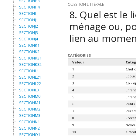
SECTIONH3
QUESTION LITTÉRALE
SECTIONH4
8. Quel est le 
SECTIONI
SECTIONJ1
ménage ou, po
SECTIONJ2
SECTIONJ3
lien au momen
SECTIONJ4
SECTIONK1
SECTIONK2
CATÉGORIES
SECTIONK31
Valeur
Catég
SECTIONK32
1
Chef 
SECTIONL1
2
Epoux
SECTIONL21
SECTIONL22
3
Co - 
SECTIONL3
4
Enfant
SECTIONM0
5
Enfan
SECTIONM1
6
Petits
SECTIONM2
7
Père/
SECTIONM3
8
Frère/
SECTIONN1
9
Neveu
SECTIONN2
10
Grands
SECTIONO1