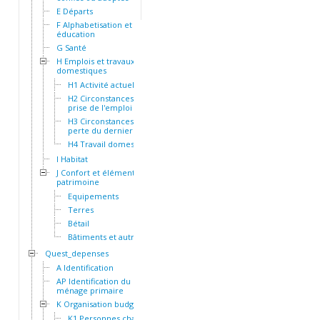
E Départs
F Alphabetisation et
éducation
G Santé
H Emplois et travaux
domestiques
H1 Activité actuelle
H2 Circonstances de la
prise de l'emploi actuel
H3 Circonstances de la
perte du dernier emploi
H4 Travail domestique
I Habitat
J Confort et éléments de
patrimoine
Equipements
Terres
Bétail
Bâtiments et autres actifs
Quest_depenses
A Identification
AP Identification du
ménage primaire
K Organisation budgétaire
K1 Personnes chargées du