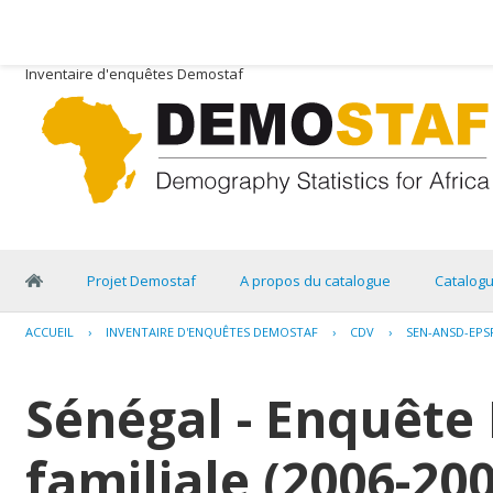
Inventaire d'enquêtes Demostaf
Projet Demostaf
A propos du catalogue
Catalog
ACCUEIL
›
INVENTAIRE D'ENQUÊTES DEMOSTAF
›
CDV
›
SEN-ANSD-EPSF
Sénégal - Enquête 
familiale (2006-20