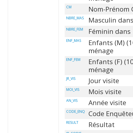
CM
Nom-Prénom
NBRE_MAS
Masculin dan
NBRE_FEM
Féminin dans
ENF_MAS
Enfants (M) (
ménage
ENF_FEM
Enfants (F) (1
ménage
JR_VIS
Jour visite
MOI_VIS
Mois visite
AN_VIS
Année visite
CODE_ENQ
Code Enquête
RESULT
Résultat