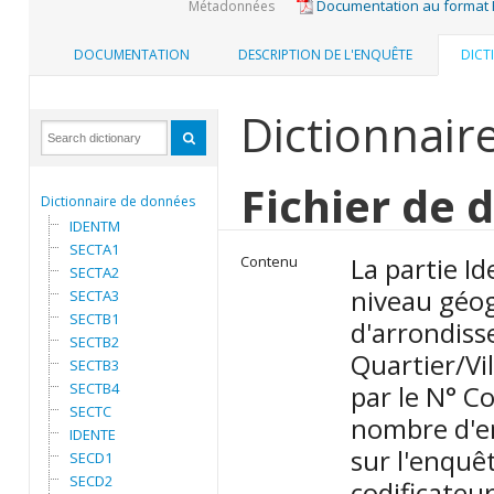
Documentation au format
Métadonnées
DOCUMENTATION
DESCRIPTION DE L'ENQUÊTE
DICT
Dictionnair
Fichier de
Dictionnaire de données
IDENTM
SECTA1
La partie I
Contenu
SECTA2
niveau géo
SECTA3
SECTB1
d'arrondis
SECTB2
Quartier/Vil
SECTB3
SECTB4
par le N° C
SECTC
nombre d'en
IDENTE
sur l'enquêt
SECD1
SECD2
codificateur