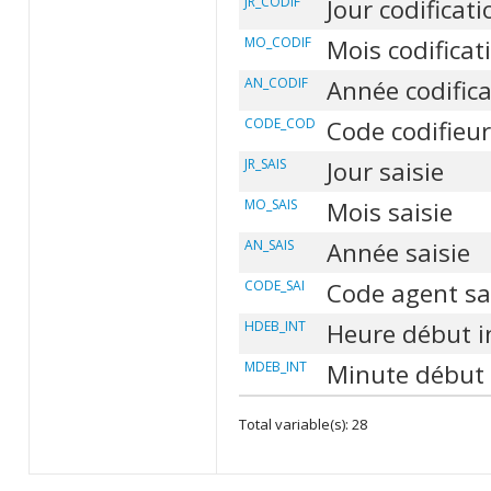
JR_CODIF
Jour codificati
MO_CODIF
Mois codificat
AN_CODIF
Année codifica
CODE_COD
Code codifieur
JR_SAIS
Jour saisie
MO_SAIS
Mois saisie
AN_SAIS
Année saisie
CODE_SAI
Code agent sa
HDEB_INT
Heure début i
MDEB_INT
Minute début 
Total variable(s): 28