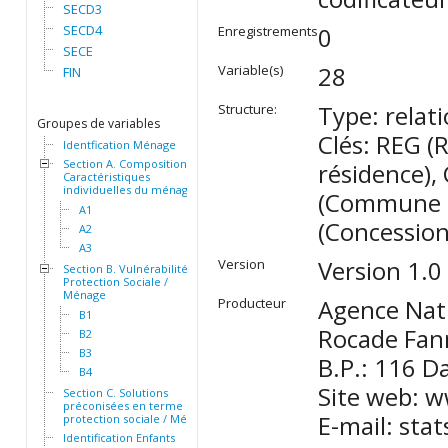
SECD3
SECD4
0
Enregistrements
SECE
28
Variable(s)
FIN
Type: relati
Structure:
Groupes de variables
Clés: REG (
Identfication Ménage
Section A. Composition et
résidence)
Caractéristiques
individuelles du ménage
(Commune d'
A1
(Concessio
A2
A3
Version 1.0
Version
Section B. Vulnérabilité et
Protection Sociale /
Ménage
Agence Nati
Producteur
B1
Rocade Fann
B2
B3
B.P.: 116 D
B4
Site web: 
Section C. Solutions
préconisées en terme de
E-mail: sta
protection sociale / Ménage
Identification Enfants