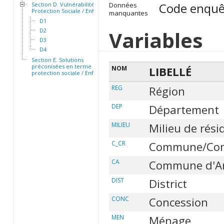
Code enquê
Section D. Vulnérabilité et
Données
Protection Sociale / Enfants
manquantes
D1
D2
Variables
D3
D4
Section E. Solutions
préconisées en terme de
NOM
LIBELLÉ
protection sociale / Enfants
REG
Région
DEP
Département
MILIEU
Milieu de rési
C_CR
Commune/Com
CA
Commune d'Ar
DIST
District
CONC
Concession
MEN
Ménage