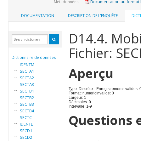
Documentation au format
Métadonnées
DOCUMENTATION
DESCRIPTION DE L'ENQUÊTE
DICT
D14.4. Mobi
Fichier: SE
Dictionnaire de données
IDENTM
Aperçu
SECTA1
SECTA2
SECTA3
Type: Discrète
Enregistrements valides: 
SECTB1
Format: numeric
Invalide: 0
SECTB2
Largeur: 1
Décimales: 0
SECTB3
Intervalle: 1-9
SECTB4
Questions e
SECTC
IDENTE
SECD1
SECD2