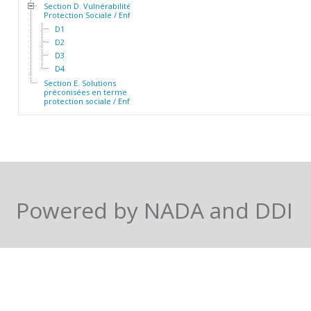
Section D. Vulnérabilité et
Protection Sociale / Enfants
D1
D2
D3
D4
Section E. Solutions
préconisées en terme de
protection sociale / Enfants
Powered by NADA and DDI