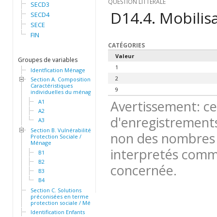
QUESTION LITTÉRALE
SECD3
D14.4. Mobilisa
SECD4
SECE
FIN
CATÉGORIES
Valeur
Groupes de variables
1
Identfication Ménage
2
Section A. Composition et
Caractéristiques
9
individuelles du ménage
Avertissement: ce
A1
A2
d'enregistrements
A3
Section B. Vulnérabilité et
non des nombres 
Protection Sociale /
Ménage
interpretés comme
B1
B2
concernée.
B3
B4
Section C. Solutions
préconisées en terme de
protection sociale / Ménage
Identification Enfants