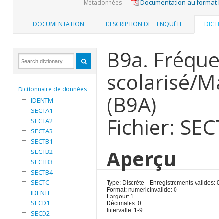
Documentation au format
Métadonnées
DOCUMENTATION
DESCRIPTION DE L'ENQUÊTE
DICT
B9a. Fréque
scolarisé/M
Dictionnaire de données
(B9A)
IDENTM
SECTA1
Fichier: SE
SECTA2
SECTA3
SECTB1
Aperçu
SECTB2
SECTB3
SECTB4
SECTC
Type: Discrète
Enregistrements valides: 
Format: numeric
Invalide: 0
IDENTE
Largeur: 1
SECD1
Décimales: 0
Intervalle: 1-9
SECD2