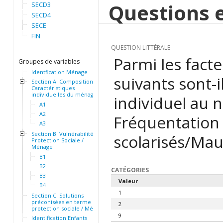
Questions e
SECD3
SECD4
SECE
FIN
QUESTION LITTÉRALE
Parmi les facte
Groupes de variables
Identfication Ménage
suivants sont-i
Section A. Composition et
Caractéristiques
individuelles du ménage
individuel au n
A1
A2
Fréquentation
A3
Section B. Vulnérabilité et
scolarisés/Mau
Protection Sociale /
Ménage
B1
B2
CATÉGORIES
B3
Valeur
B4
1
Section C. Solutions
préconisées en terme de
2
protection sociale / Ménage
9
Identification Enfants