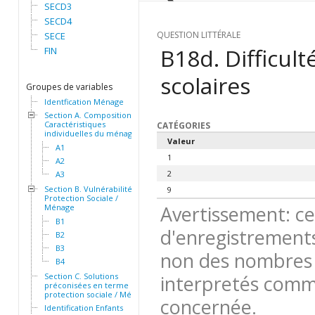
SECD3
SECD4
QUESTION LITTÉRALE
SECE
B18d. Difficult
FIN
scolaires
Groupes de variables
Identfication Ménage
Section A. Composition et
Caractéristiques
CATÉGORIES
individuelles du ménage
Valeur
A1
1
A2
2
A3
Section B. Vulnérabilité et
9
Protection Sociale /
Avertissement: ce
Ménage
B1
d'enregistrements
B2
B3
non des nombres 
B4
Section C. Solutions
interpretés comme
préconisées en terme de
protection sociale / Ménage
concernée.
Identification Enfants