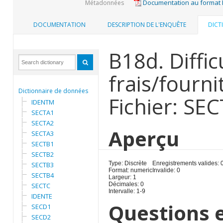
Documentation au format
Métadonnées
DOCUMENTATION
DESCRIPTION DE L'ENQUÊTE
DICT
B18d. Diffic
frais/fourni
Dictionnaire de données
Fichier: SE
IDENTM
SECTA1
SECTA2
Aperçu
SECTA3
SECTB1
SECTB2
Type: Discrète
Enregistrements valides: 
SECTB3
Format: numeric
Invalide: 0
SECTB4
Largeur: 1
Décimales: 0
SECTC
Intervalle: 1-9
IDENTE
Questions e
SECD1
SECD2