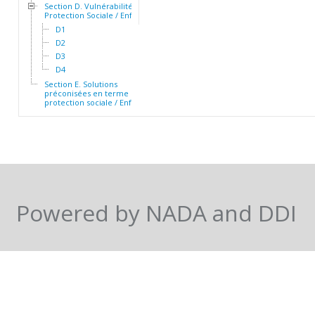
Section D. Vulnérabilité et
Protection Sociale / Enfants
D1
D2
D3
D4
Section E. Solutions
préconisées en terme de
protection sociale / Enfants
Powered by NADA and DDI