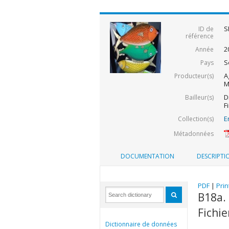
S
ID de
référence
2
Année
S
Pays
A
Producteur(s)
M
D
Bailleur(s)
F
E
Collection(s)
Métadonnées
DOCUMENTATION
DESCRIPTI
PDF
|
Prin
B18a.
Fichie
Dictionnaire de données