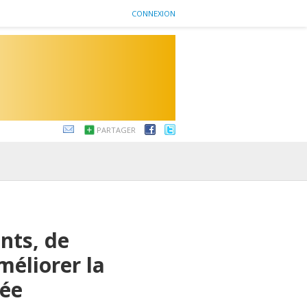
CONNEXION
PARTAGER
ants, de
méliorer la
lée