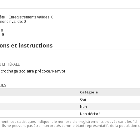
u
ète
Enregistrements valides: 0
meric
Invalide: 0
 0
1-9
ons et instructions
 LITTÉRALE
écrochage scolaire précoce/Renvoi
IES
Catégorie
Oui
Non
Non déclaré
ment: ces statistiques indiquent le nombre d'enregistrements trouvés dans les fic
 Ils ne peuvent pas être interpretés comme étant représentatifs de la population