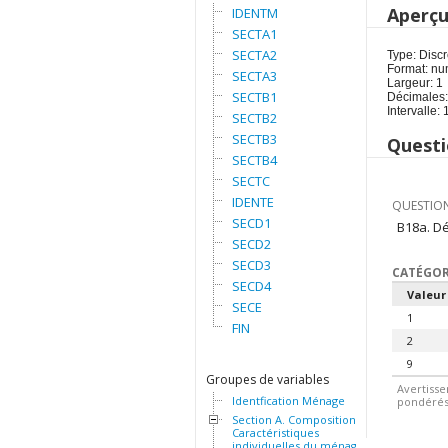
Aperç
IDENTM
SECTA1
SECTA2
Type: Discr
Format: nu
SECTA3
Largeur: 1
SECTB1
Décimales:
Intervalle: 
SECTB2
SECTB3
Questi
SECTB4
SECTC
IDENTE
QUESTION
SECD1
B18a. D
SECD2
SECD3
CATÉGOR
SECD4
Valeur
SECE
1
FIN
2
9
Groupes de variables
Avertisse
Identfication Ménage
pondérés.
Section A. Composition et
Caractéristiques
individuelles du ménage