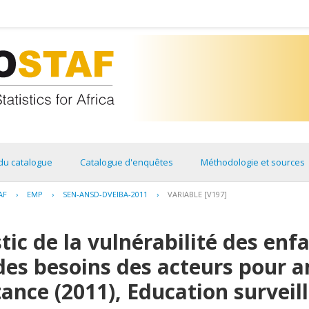
du catalogue
Catalogue d'enquêtes
Méthodologie et sources
AF
›
EMP
›
SEN-ANSD-DVEIBA-2011
›
VARIABLE [V197]
tic de la vulnérabilité des enf
 des besoins des acteurs pour a
tance (2011), Education surveil