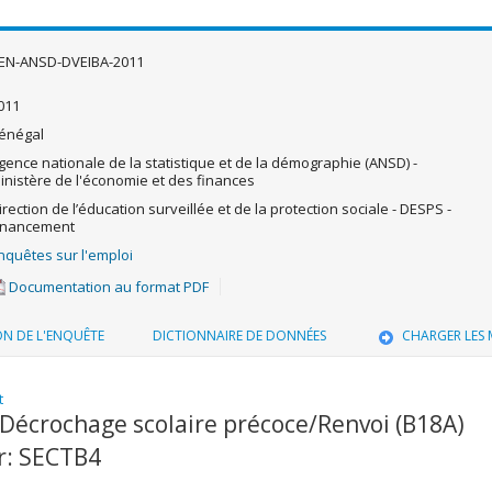
EN-ANSD-DVEIBA-2011
011
énégal
gence nationale de la statistique et de la démographie (ANSD) -
inistère de l'économie et des finances
irection de l’éducation surveillée et de la protection sociale - DESPS -
inancement
nquêtes sur l'emploi
Documentation au format PDF
ON DE L'ENQUÊTE
DICTIONNAIRE DE DONNÉES
CHARGER LES
t
 Décrochage scolaire précoce/Renvoi (B18A)
r: SECTB4