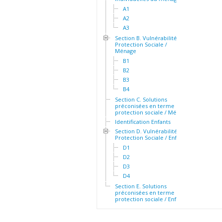
A1
A2
A3
Section B. Vulnérabilité et
Protection Sociale /
Ménage
B1
B2
B3
B4
Section C. Solutions
préconisées en terme de
protection sociale / Ménage
Identification Enfants
Section D. Vulnérabilité et
Protection Sociale / Enfants
D1
D2
D3
D4
Section E. Solutions
préconisées en terme de
protection sociale / Enfants