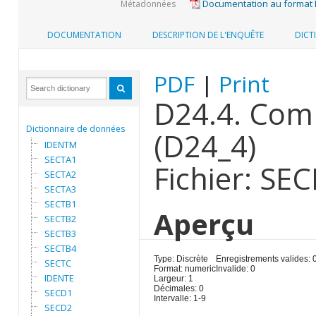
Documentation au format
Métadonnées
DOCUMENTATION
DESCRIPTION DE L'ENQUÊTE
DICT
PDF
|
Print
D24.4. Comp
Dictionnaire de données
(D24_4)
IDENTM
SECTA1
Fichier: SE
SECTA2
SECTA3
SECTB1
Aperçu
SECTB2
SECTB3
SECTB4
Type: Discrète
Enregistrements valides: 
SECTC
Format: numeric
Invalide: 0
IDENTE
Largeur: 1
Décimales: 0
SECD1
Intervalle: 1-9
SECD2