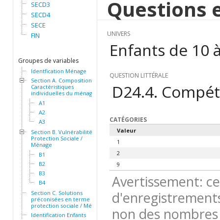
Questions e
SECD3
SECD4
SECE
UNIVERS
FIN
Enfants de 10 à
Groupes de variables
Identfication Ménage
QUESTION LITTÉRALE
Section A. Composition et
D24.4. Compét
Caractéristiques
individuelles du ménage
A1
A2
CATÉGORIES
A3
Valeur
Section B. Vulnérabilité et
Protection Sociale /
1
Ménage
2
B1
B2
9
B3
Avertissement: ce
B4
d'enregistrements
Section C. Solutions
préconisées en terme de
protection sociale / Ménage
non des nombres 
Identification Enfants