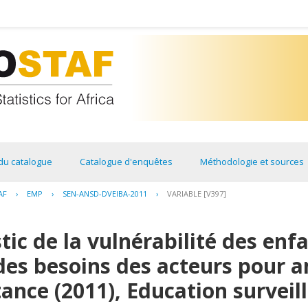
du catalogue
Catalogue d'enquêtes
Méthodologie et sources
AF
›
EMP
›
SEN-ANSD-DVEIBA-2011
›
VARIABLE [V397]
tic de la vulnérabilité des enf
 des besoins des acteurs pour a
tance (2011), Education surveil