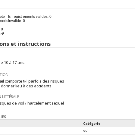
u
ète
Enregistrements valides: 0
meric
Invalide: 0
 0
1-9
ons et instructions
e 10 à 17 ans.
TION
ail comporte t-il parfois des risques
donner lieu à des accidents
 LITTÉRALE
isques de viol / harcélement sexuel
IES
Catégorie
oui