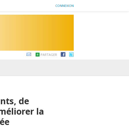
CONNEXION
PARTAGER
ants, de
méliorer la
lée