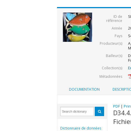
S
ID de
référence
2
Année
S
Pays
A
Producteur(s)
M
D
Bailleur(s)
F
E
Collection(s)
Métadonnées
DOCUMENTATION
DESCRIPTI
PDF
|
Prin
D34.4.
Fichie
Dictionnaire de données