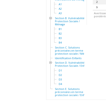
2
A1
9
A2
A3
Avertisse
pondérés.
Section B. Vulnérabilité et
Protection Sociale /
Ménage
B1
B2
B3
B4
Section C. Solutions
préconisées en terme de
protection sociale / Ménage
Identification Enfants
Section D. Vulnérabilité et
Protection Sociale / Enfants
D1
D2
D3
D4
Section E. Solutions
préconisées en terme de
protection sociale / Enfants