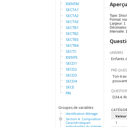
Aperç
IDENTM
SECTA1
SECTA2
Type: Discr
Format: nu
SECTA3
Largeur: 1
SECTB1
Décimales:
Intervalle: 
SECTB2
SECTB3
Questi
SECTB4
SECTC
UNIVERS
IDENTE
Enfants d
SECD1
SECD2
PRÉ-QUES
SECD3
Ton trav
pouvant 
SECD4
SECE
QUESTION
FIN
D34.4. R
Groupes de variables
CATÉGOR
Identfication Ménage
Valeur
Section A. Composition et
Caractéristiques
1
individuelles du ménage