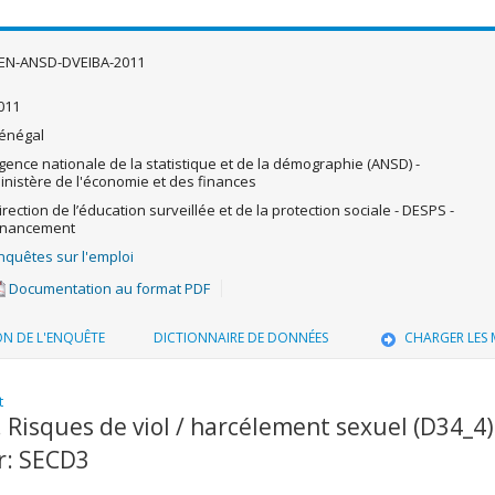
EN-ANSD-DVEIBA-2011
011
énégal
gence nationale de la statistique et de la démographie (ANSD) -
inistère de l'économie et des finances
irection de l’éducation surveillée et de la protection sociale - DESPS -
inancement
nquêtes sur l'emploi
Documentation au format PDF
ON DE L'ENQUÊTE
DICTIONNAIRE DE DONNÉES
CHARGER LES
t
 Risques de viol / harcélement sexuel (D34_4)
r: SECD3