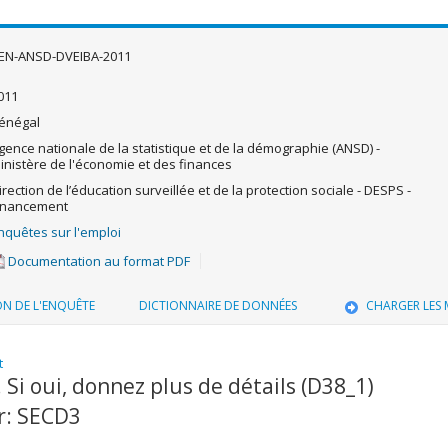
EN-ANSD-DVEIBA-2011
011
énégal
gence nationale de la statistique et de la démographie (ANSD) -
inistère de l'économie et des finances
irection de l’éducation surveillée et de la protection sociale - DESPS -
inancement
nquêtes sur l'emploi
Documentation au format PDF
ON DE L'ENQUÊTE
DICTIONNAIRE DE DONNÉES
CHARGER LES
t
 Si oui, donnez plus de détails (D38_1)
r: SECD3