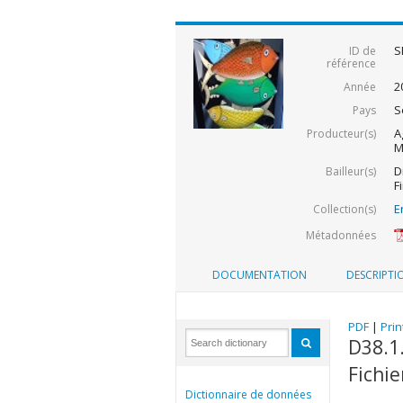
S
ID de
référence
2
Année
S
Pays
A
Producteur(s)
M
D
Bailleur(s)
F
E
Collection(s)
Métadonnées
DOCUMENTATION
DESCRIPTI
PDF
|
Prin
D38.1.
Fichie
Dictionnaire de données