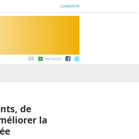
CONNEXION
PARTAGER
ants, de
méliorer la
lée