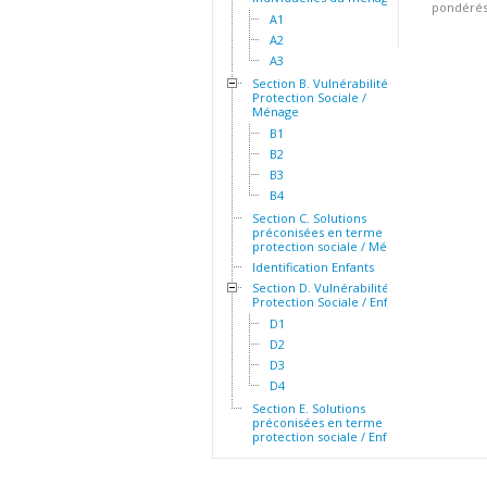
pondérés.
A1
A2
A3
Section B. Vulnérabilité et
Protection Sociale /
Ménage
B1
B2
B3
B4
Section C. Solutions
préconisées en terme de
protection sociale / Ménage
Identification Enfants
Section D. Vulnérabilité et
Protection Sociale / Enfants
D1
D2
D3
D4
Section E. Solutions
préconisées en terme de
protection sociale / Enfants