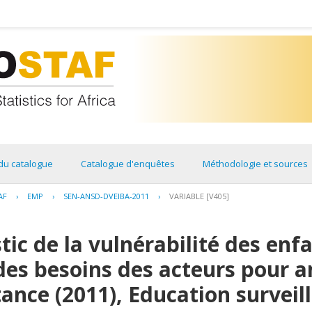
du catalogue
Catalogue d'enquêtes
Méthodologie et sources
AF
›
EMP
›
SEN-ANSD-DVEIBA-2011
›
VARIABLE [V405]
tic de la vulnérabilité des enf
 des besoins des acteurs pour a
tance (2011), Education surveil