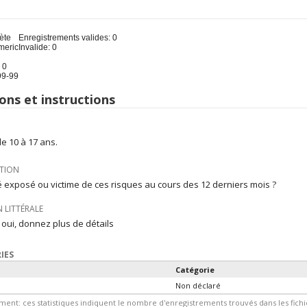
u
ète
Enregistrements valides: 0
meric
Invalide: 0
 0
 99-99
ons et instructions
e 10 à 17 ans.
TION
é exposé ou victime de ces risques au cours des 12 derniers mois ?
 LITTÉRALE
i oui, donnez plus de détails
IES
Catégorie
Non déclaré
ment: ces statistiques indiquent le nombre d'enregistrements trouvés dans les fic