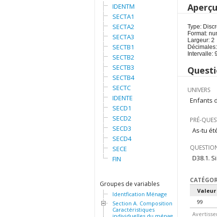
Aperç
IDENTM
SECTA1
SECTA2
Type: Discr
Format: nu
SECTA3
Largeur: 2
SECTB1
Décimales:
Intervalle:
SECTB2
SECTB3
Questi
SECTB4
SECTC
UNIVERS
IDENTE
Enfants d
SECD1
SECD2
PRÉ-QUES
SECD3
As-tu ét
SECD4
QUESTION
SECE
D38.1. S
FIN
CATÉGOR
Groupes de variables
Valeur
Identfication Ménage
99
Section A. Composition et
Caractéristiques
Avertisse
individuelles du ménage