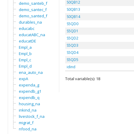
S0QB12
demo_santeb_f
demo_santec_f
S0QB13
demo_santed_f
S0QB14
durables_na
S5QD0
educabc
S5QD1
educatABC_na
S5QD2
educatDE
S5QD3
Empl_a
S5QD4
Empl_b
Empl_c
S5QD5
Empl_d
idind
ena_auto_na
expA
Total variable(s): 18
expenda_g
expendb_g1
expendb_q
housing_na
inkind_na
livestock_f_na
migrat_f
nfood_na