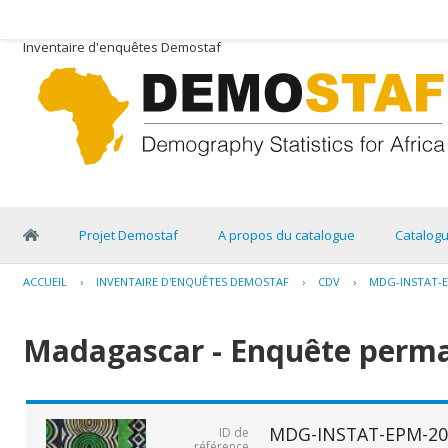
Inventaire d'enquêtes Demostaf
Projet Demostaf
A propos du catalogue
Catalog
ACCUEIL
›
INVENTAIRE D'ENQUÊTES DEMOSTAF
›
CDV
›
MDG-INSTAT-E
Madagascar - Enquête perma
MDG-INSTAT-EPM-20
ID de
référence