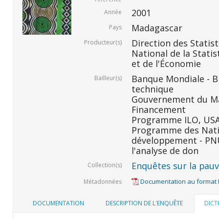
2001
Année
Madagascar
Pays
Direction des Statis
Producteur(s)
National de la Statis
et de l'Économie
Banque Mondiale - BM
Bailleur(s)
technique
Gouvernement du Ma
Financement
Programme ILO, USAID
Programme des Nati
développement - PNU
l'analyse de don
Enquêtes sur la pauvr
Collection(s)
Documentation au format
Métadonnées
DOCUMENTATION
DESCRIPTION DE L'ENQUÊTE
DICT