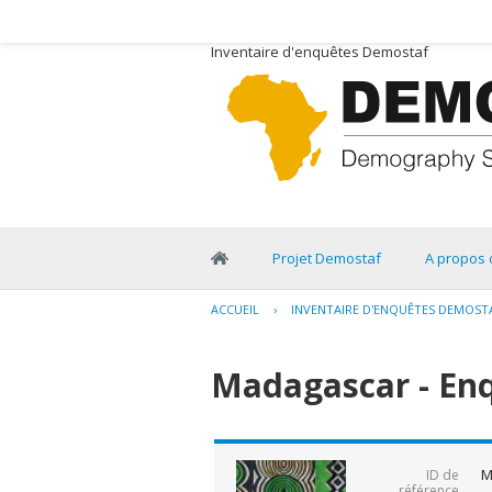
Inventaire d'enquêtes Demostaf
Projet Demostaf
A propos 
ACCUEIL
›
INVENTAIRE D'ENQUÊTES DEMOST
Madagascar - En
M
ID de
référence