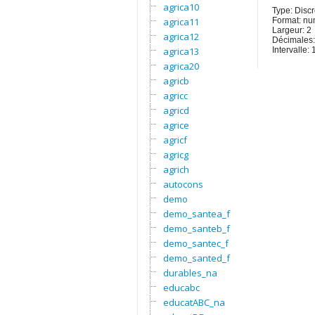
agrica10
Type: Discr
agrica11
Format: nu
Largeur: 2
agrica12
Décimales:
agrica13
Intervalle: 
agrica20
agricb
agricc
agricd
agrice
agricf
agricg
agrich
autocons
demo
demo_santea_f
demo_santeb_f
demo_santec_f
demo_santed_f
durables_na
educabc
educatABC_na