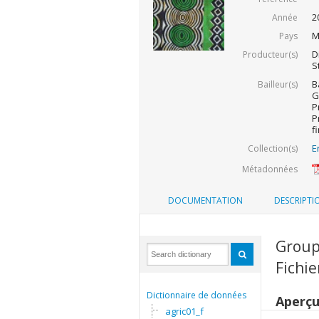
2
Année
M
Pays
D
Producteur(s)
S
B
Bailleur(s)
G
P
P
f
E
Collection(s)
Métadonnées
DOCUMENTATION
DESCRIPTI
Group
Fichi
Dictionnaire de données
Aperç
agric01_f