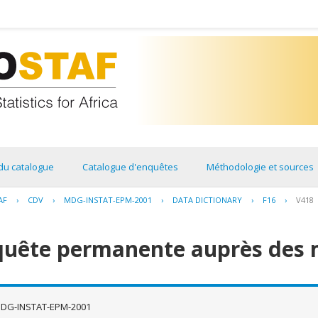
du catalogue
Catalogue d'enquêtes
Méthodologie et sources
AF
›
CDV
›
MDG-INSTAT-EPM-2001
›
DATA DICTIONARY
›
F16
›
V418
quête permanente auprès des 
DG-INSTAT-EPM-2001