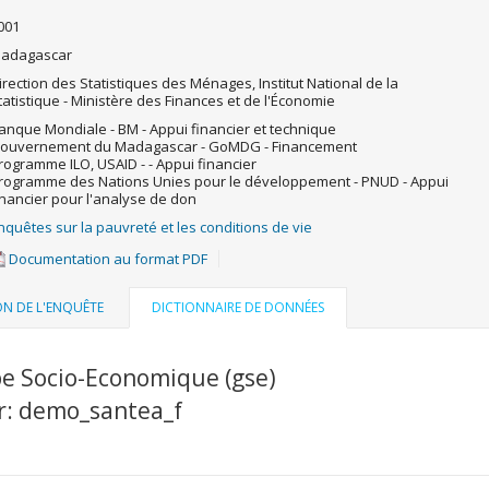
001
adagascar
irection des Statistiques des Ménages, Institut National de la
tatistique - Ministère des Finances et de l'Économie
anque Mondiale - BM - Appui financier et technique
ouvernement du Madagascar - GoMDG - Financement
rogramme ILO, USAID - - Appui financier
rogramme des Nations Unies pour le développement - PNUD - Appui
inancier pour l'analyse de don
nquêtes sur la pauvreté et les conditions de vie
Documentation au format PDF
ON DE L'ENQUÊTE
DICTIONNAIRE DE DONNÉES
e Socio-Economique (gse)
er: demo_santea_f
u