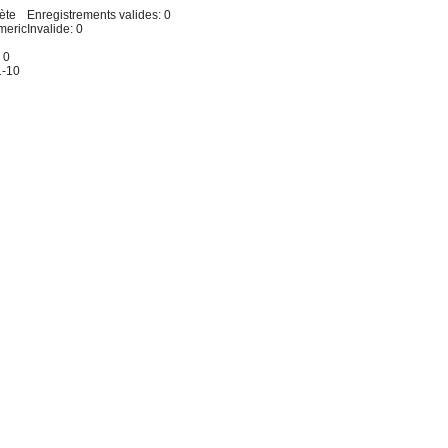
ète
Enregistrements valides: 0
meric
Invalide: 0
 0
1-10