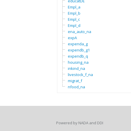
educatDE
Empl_a
Empl_b
Empl_c
Empl_d
ena_auto_na
expA
expenda_g
expendb_g1
expendb_q
housing_na
inkind_na
livestock_f_na
migrat_f
nfood_na
Powered by NADA and DDI