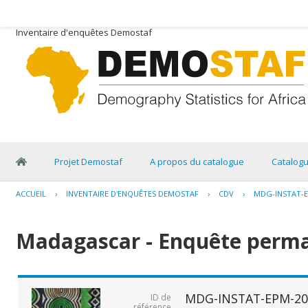
Inventaire d'enquêtes Demostaf
Projet Demostaf
A propos du catalogue
Catalog
ACCUEIL
›
INVENTAIRE D'ENQUÊTES DEMOSTAF
›
CDV
›
MDG-INSTAT-E
Madagascar - Enquête perma
MDG-INSTAT-EPM-20
ID de
référence