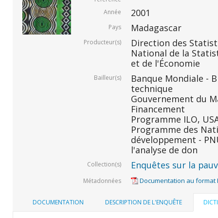
2001
Année
Madagascar
Pays
Direction des Statis
Producteur(s)
National de la Statis
et de l'Économie
Banque Mondiale - BM
Bailleur(s)
technique
Gouvernement du Ma
Financement
Programme ILO, USAID
Programme des Nati
développement - PNU
l'analyse de don
Enquêtes sur la pauvr
Collection(s)
Documentation au format
Métadonnées
DOCUMENTATION
DESCRIPTION DE L'ENQUÊTE
DICT