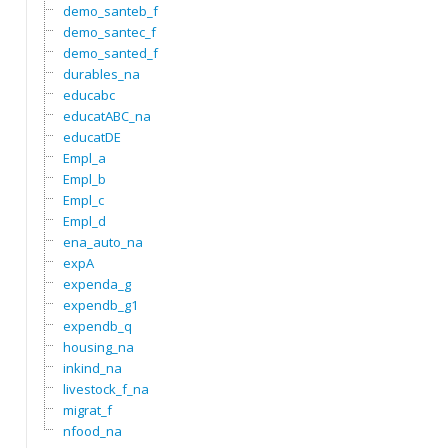
demo_santeb_f
demo_santec_f
demo_santed_f
durables_na
educabc
educatABC_na
educatDE
Empl_a
Empl_b
Empl_c
Empl_d
ena_auto_na
expA
expenda_g
expendb_g1
expendb_q
housing_na
inkind_na
livestock_f_na
migrat_f
nfood_na