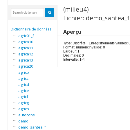
(milieu4)
Fichier: demo_santea_f
Dictionnaire de données
Aperçu
agric01_f
agrica10
Type: Discrète
Enregistrements valides: 
agrica11
Format: numeric
Invalide: 0
Largeur: 1
agrica12
Décimales: 0
agrica13
Intervalle: 1-4
agrica20
agricb
agricc
agricd
agrice
agricf
agricg
agrich
autocons
demo
demo_santea_f