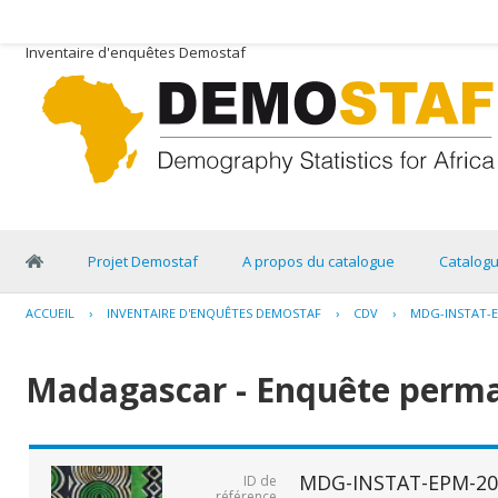
Inventaire d'enquêtes Demostaf
Projet Demostaf
A propos du catalogue
Catalog
ACCUEIL
›
INVENTAIRE D'ENQUÊTES DEMOSTAF
›
CDV
›
MDG-INSTAT-E
Madagascar - Enquête perma
MDG-INSTAT-EPM-20
ID de
référence