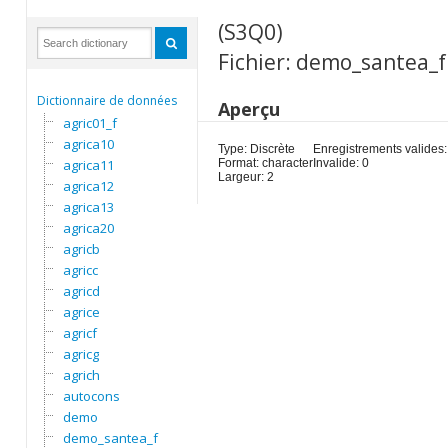
(S3Q0)
Fichier: demo_santea_f
Dictionnaire de données
Aperçu
agric01_f
agrica10
Type: Discrète
Enregistrements valides:
agrica11
Format: character
Invalide: 0
Largeur: 2
agrica12
agrica13
agrica20
agricb
agricc
agricd
agrice
agricf
agricg
agrich
autocons
demo
demo_santea_f