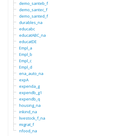
demo_santeb_f
demo_santec_f
demo_santed_f
durables_na
educabc
educatABC_na
educatDE
Empl_a
Empl_b
Empl_c
Empl_d
ena_auto_na
expA
expenda_g
expendb_g1
expendb_q
housing_na
inkind_na
livestock_f_na
migrat_f
nfood_na