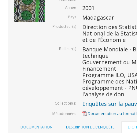
2001
Année
Madagascar
Pays
Direction des Statis
Producteur(s)
National de la Statis
et de l'Économie
Banque Mondiale - BM
Bailleur(s)
technique
Gouvernement du Ma
Financement
Programme ILO, USAID
Programme des Nati
développement - PNU
l'analyse de don
Enquêtes sur la pauvr
Collection(s)
Documentation au format
Métadonnées
DOCUMENTATION
DESCRIPTION DE L'ENQUÊTE
DICT