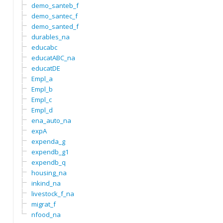
demo_santeb_f
demo_santec_f
demo_santed_f
durables_na
educabc
educatABC_na
educatDE
Empl_a
Empl_b
Empl_c
Empl_d
ena_auto_na
expA
expenda_g
expendb_g1
expendb_q
housing_na
inkind_na
livestock_f_na
migrat_f
nfood_na