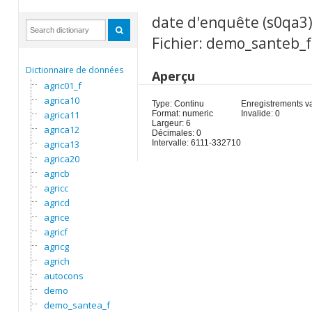
date d'enquête (s0qa3
Fichier: demo_santeb_f
Dictionnaire de données
Aperçu
agric01_f
agrica10
Type: Continu
Enregistrements va
agrica11
Format: numeric
Invalide: 0
Largeur: 6
agrica12
Décimales: 0
agrica13
Intervalle: 6111-332710
agrica20
agricb
agricc
agricd
agrice
agricf
agricg
agrich
autocons
demo
demo_santea_f