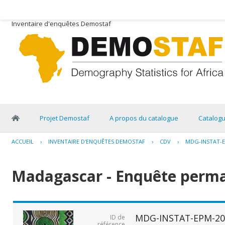
Inventaire d'enquêtes Demostaf
Projet Demostaf
A propos du catalogue
Catalog
ACCUEIL
›
INVENTAIRE D'ENQUÊTES DEMOSTAF
›
CDV
›
MDG-INSTAT-E
Madagascar - Enquête perma
MDG-INSTAT-EPM-20
ID de
référence