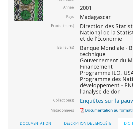
2001
Année
Madagascar
Pays
Direction des Statis
Producteur(s)
National de la Statis
et de l'Économie
Banque Mondiale - BM
Bailleur(s)
technique
Gouvernement du Ma
Financement
Programme ILO, USAID
Programme des Nati
développement - PNU
l'analyse de don
Enquêtes sur la pauvr
Collection(s)
Documentation au format
Métadonnées
DOCUMENTATION
DESCRIPTION DE L'ENQUÊTE
DICT