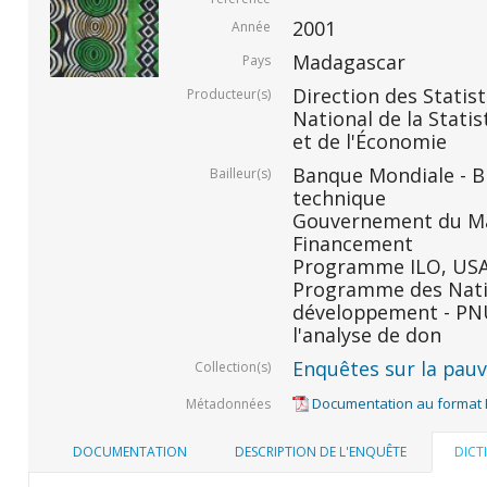
2001
Année
Madagascar
Pays
Direction des Statis
Producteur(s)
National de la Statis
et de l'Économie
Banque Mondiale - BM
Bailleur(s)
technique
Gouvernement du Ma
Financement
Programme ILO, USAID
Programme des Nati
développement - PNU
l'analyse de don
Enquêtes sur la pauvr
Collection(s)
Documentation au format
Métadonnées
DOCUMENTATION
DESCRIPTION DE L'ENQUÊTE
DICT