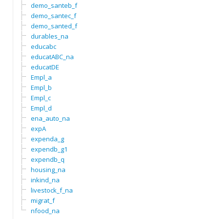
demo_santeb_f
demo_santec_f
demo_santed_f
durables_na
educabc
educatABC_na
educatDE
Empl_a
Empl_b
Empl_c
Empl_d
ena_auto_na
expA
expenda_g
expendb_g1
expendb_q
housing_na
inkind_na
livestock_f_na
migrat_f
nfood_na