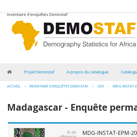
Inventaire d'enquêtes Demostaf
Projet Demostaf
A propos du catalogue
Catalog
ACCUEIL
›
INVENTAIRE D'ENQUÊTES DEMOSTAF
›
CDV
›
MDG-INSTAT-E
Madagascar - Enquête perma
MDG-INSTAT-EPM-20
ID de
référence