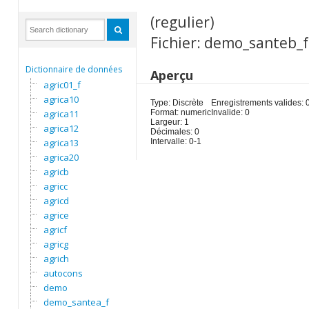
(regulier)
Fichier: demo_santeb_f
Dictionnaire de données
Aperçu
agric01_f
agrica10
Type: Discrète
Enregistrements valides: 
agrica11
Format: numeric
Invalide: 0
Largeur: 1
agrica12
Décimales: 0
agrica13
Intervalle: 0-1
agrica20
agricb
agricc
agricd
agrice
agricf
agricg
agrich
autocons
demo
demo_santea_f