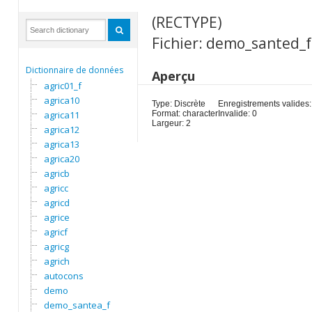
(RECTYPE)
Fichier: demo_santed_f
Dictionnaire de données
Aperçu
agric01_f
agrica10
Type: Discrète
Enregistrements valides:
agrica11
Format: character
Invalide: 0
Largeur: 2
agrica12
agrica13
agrica20
agricb
agricc
agricd
agrice
agricf
agricg
agrich
autocons
demo
demo_santea_f