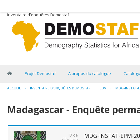
Inventaire d'enquêtes Demostaf
Projet Demostaf
A propos du catalogue
Catalog
ACCUEIL
›
INVENTAIRE D'ENQUÊTES DEMOSTAF
›
CDV
›
MDG-INSTAT-E
Madagascar - Enquête perma
MDG-INSTAT-EPM-20
ID de
référence