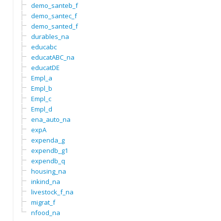
demo_santeb_f
demo_santec_f
demo_santed_f
durables_na
educabc
educatABC_na
educatDE
Empl_a
Empl_b
Empl_c
Empl_d
ena_auto_na
expA
expenda_g
expendb_g1
expendb_q
housing_na
inkind_na
livestock_f_na
migrat_f
nfood_na