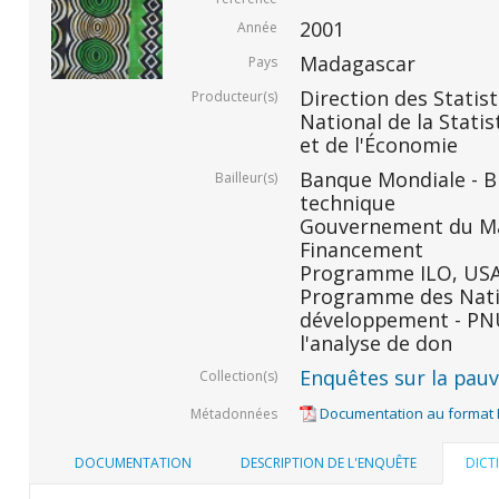
2001
Année
Madagascar
Pays
Direction des Statis
Producteur(s)
National de la Statis
et de l'Économie
Banque Mondiale - BM
Bailleur(s)
technique
Gouvernement du Ma
Financement
Programme ILO, USAID
Programme des Nati
développement - PNU
l'analyse de don
Enquêtes sur la pauvr
Collection(s)
Documentation au format
Métadonnées
DOCUMENTATION
DESCRIPTION DE L'ENQUÊTE
DICT