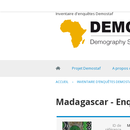
Inventaire d'enquêtes Demostaf
Projet Demostaf
A propos 
ACCUEIL
›
INVENTAIRE D'ENQUÊTES DEMOST
Madagascar - En
M
ID de
référence