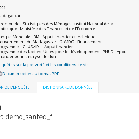
001
adagascar
irection des Statistiques des Ménages, Institut National de la
tatistique - Ministère des Finances et de l'Économie
anque Mondiale - BM - Appui financier et technique
ouvernement du Madagascar - GoMDG - Financement
rogramme ILO, USAID - - Appui financier
rogramme des Nations Unies pour le développement - PNUD - Appui
inancier pour l'analyse de don
nquêtes sur la pauvreté et les conditions de vie
Documentation au format PDF
ON DE L'ENQUÊTE
DICTIONNAIRE DE DONNÉES
)
er: demo_santed_f
u