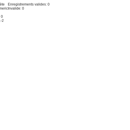
ète
Enregistrements valides: 0
meric
Invalide: 0
 0
1-2