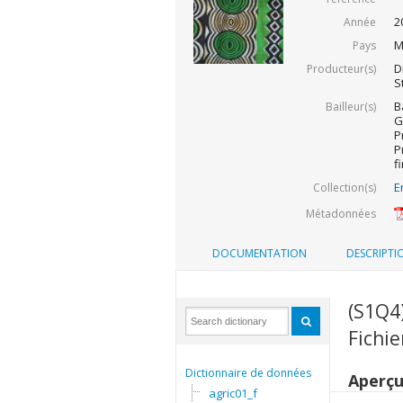
2
Année
M
Pays
D
Producteur(s)
S
B
Bailleur(s)
G
P
P
f
E
Collection(s)
Métadonnées
DOCUMENTATION
DESCRIPTI
(S1Q4
Fichi
Dictionnaire de données
Aperç
agric01_f