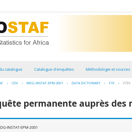
du catalogue
Catalogue d'enquêtes
Méthodologie et sources
AF
›
CDV
›
MDG-INSTAT-EPM-2001
›
DATA DICTIONARY
›
F19
›
V735
quête permanente auprès des 
DG-INSTAT-EPM-2001