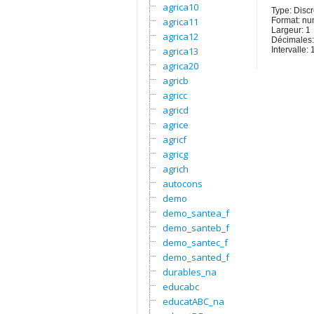
agrica10
Type: Discr
agrica11
Format: nu
Largeur: 1
agrica12
Décimales:
agrica13
Intervalle: 
agrica20
agricb
agricc
agricd
agrice
agricf
agricg
agrich
autocons
demo
demo_santea_f
demo_santeb_f
demo_santec_f
demo_santed_f
durables_na
educabc
educatABC_na