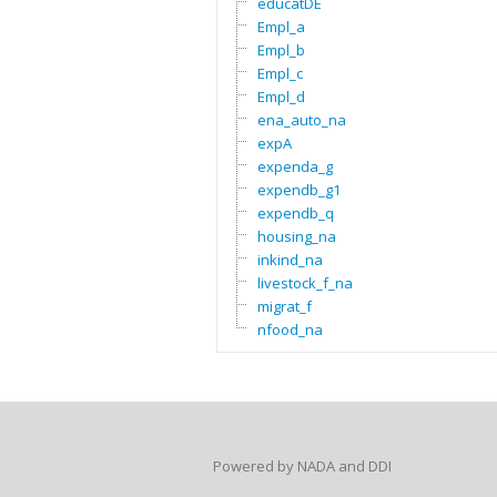
educatDE
Empl_a
Empl_b
Empl_c
Empl_d
ena_auto_na
expA
expenda_g
expendb_g1
expendb_q
housing_na
inkind_na
livestock_f_na
migrat_f
nfood_na
Powered by NADA and DDI