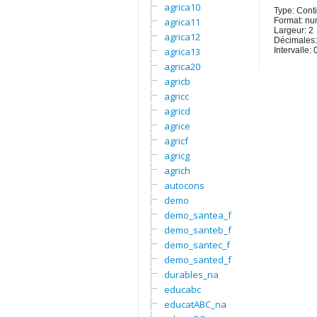
agrica10
Type: Cont
agrica11
Format: nu
Largeur: 2
agrica12
Décimales:
agrica13
Intervalle: 
agrica20
agricb
agricc
agricd
agrice
agricf
agricg
agrich
autocons
demo
demo_santea_f
demo_santeb_f
demo_santec_f
demo_santed_f
durables_na
educabc
educatABC_na