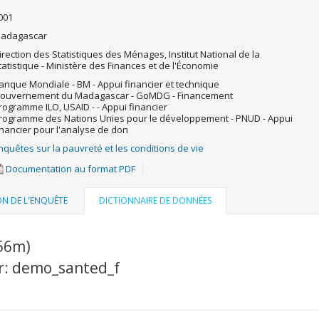
001
adagascar
irection des Statistiques des Ménages, Institut National de la
tatistique - Ministère des Finances et de l'Économie
anque Mondiale - BM - Appui financier et technique
ouvernement du Madagascar - GoMDG - Financement
rogramme ILO, USAID - - Appui financier
rogramme des Nations Unies pour le développement - PNUD - Appui
inancier pour l'analyse de don
nquêtes sur la pauvreté et les conditions de vie
Documentation au format PDF
ON DE L'ENQUÊTE
DICTIONNAIRE DE DONNÉES
56m)
er: demo_santed_f
u