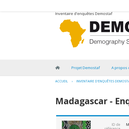
Inventaire d'enquêtes Demostaf
Projet Demostaf
A propos 
ACCUEIL
›
INVENTAIRE D'ENQUÊTES DEMOST
Madagascar - En
M
ID de
référence