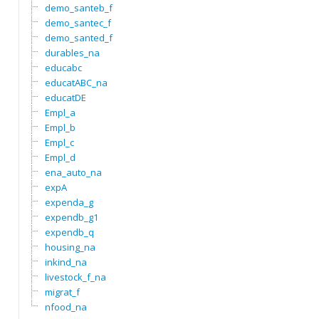
demo_santeb_f
demo_santec_f
demo_santed_f
durables_na
educabc
educatABC_na
educatDE
Empl_a
Empl_b
Empl_c
Empl_d
ena_auto_na
expA
expenda_g
expendb_g1
expendb_q
housing_na
inkind_na
livestock_f_na
migrat_f
nfood_na