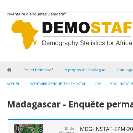
Inventaire d'enquêtes Demostaf
Projet Demostaf
A propos du catalogue
Catalog
ACCUEIL
›
INVENTAIRE D'ENQUÊTES DEMOSTAF
›
CDV
›
MDG-INSTAT-E
Madagascar - Enquête perma
MDG-INSTAT-EPM-20
ID de
référence