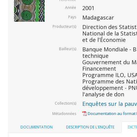
2001
Année
Madagascar
Pays
Direction des Statis
Producteur(s)
National de la Statis
et de l'Économie
Banque Mondiale - BM
Bailleur(s)
technique
Gouvernement du Ma
Financement
Programme ILO, USAID
Programme des Nati
développement - PNU
l'analyse de don
Enquêtes sur la pauvr
Collection(s)
Documentation au format
Métadonnées
DOCUMENTATION
DESCRIPTION DE L'ENQUÊTE
DICT