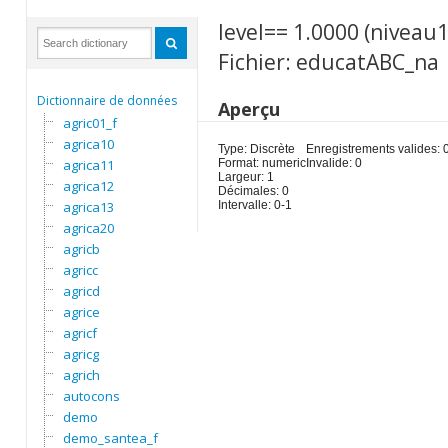
level== 1.0000 (niveau1
Fichier: educatABC_na
Dictionnaire de données
Aperçu
agric01_f
agrica10
Type: Discrète
Enregistrements valides: 
agrica11
Format: numeric
Invalide: 0
Largeur: 1
agrica12
Décimales: 0
agrica13
Intervalle: 0-1
agrica20
agricb
agricc
agricd
agrice
agricf
agricg
agrich
autocons
demo
demo_santea_f