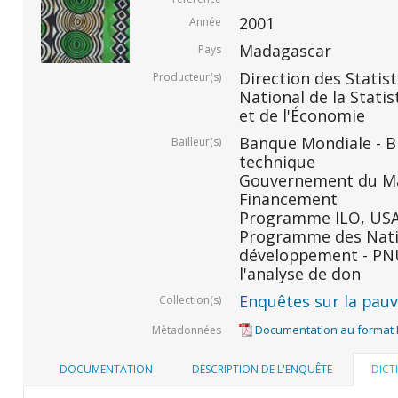
2001
Année
Madagascar
Pays
Direction des Statis
Producteur(s)
National de la Statis
et de l'Économie
Banque Mondiale - BM
Bailleur(s)
technique
Gouvernement du Ma
Financement
Programme ILO, USAID
Programme des Nati
développement - PNU
l'analyse de don
Enquêtes sur la pauvr
Collection(s)
Documentation au format
Métadonnées
DOCUMENTATION
DESCRIPTION DE L'ENQUÊTE
DICT