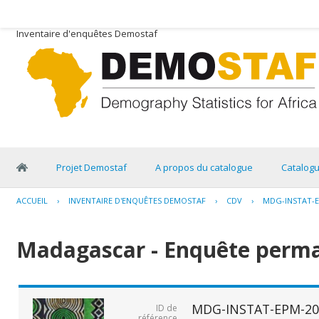
Inventaire d'enquêtes Demostaf
Projet Demostaf
A propos du catalogue
Catalog
ACCUEIL
›
INVENTAIRE D'ENQUÊTES DEMOSTAF
›
CDV
›
MDG-INSTAT-E
Madagascar - Enquête perma
MDG-INSTAT-EPM-20
ID de
référence