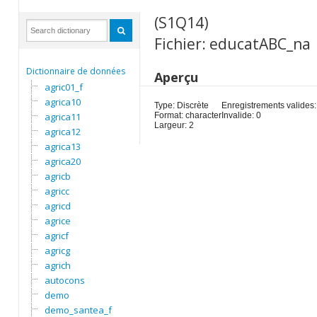
(S1Q14)
Fichier: educatABC_na
Dictionnaire de données
Aperçu
agric01_f
agrica10
Type: Discrète
Enregistrements valides:
agrica11
Format: character
Invalide: 0
Largeur: 2
agrica12
agrica13
agrica20
agricb
agricc
agricd
agrice
agricf
agricg
agrich
autocons
demo
demo_santea_f