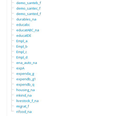
demo_santeb_f
demo_santec_f
demo_santed_f
durables_na
educabc
educatABC_na
educatDE
Empl_a
Empl_b
Empl_c
Empl_d
ena_auto_na
expA
expenda_g
expendb_g1
expendb_q
housing_na
inkind_na
livestock_f_na
migrat_f
nfood_na