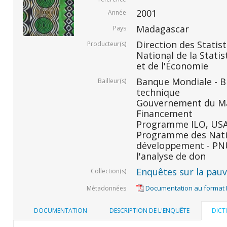
2001
Année
Madagascar
Pays
Direction des Statis
Producteur(s)
National de la Statis
et de l'Économie
Banque Mondiale - BM
Bailleur(s)
technique
Gouvernement du Ma
Financement
Programme ILO, USAID
Programme des Nati
développement - PNU
l'analyse de don
Enquêtes sur la pauvr
Collection(s)
Documentation au format
Métadonnées
DOCUMENTATION
DESCRIPTION DE L'ENQUÊTE
DICT