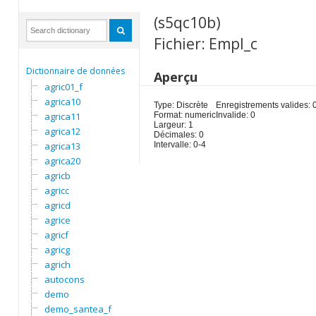
(s5qc10b)
Fichier: Empl_c
Dictionnaire de données
Aperçu
agric01_f
agrica10
Type: Discrète
Enregistrements valides: 
agrica11
Format: numeric
Invalide: 0
Largeur: 1
agrica12
Décimales: 0
agrica13
Intervalle: 0-4
agrica20
agricb
agricc
agricd
agrice
agricf
agricg
agrich
autocons
demo
demo_santea_f