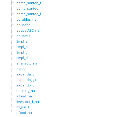
demo_santeb_f
demo_santec_f
demo_santed_f
durables_na
educabc
educatABC_na
educatDE
Empl_a
Empl_b
Empl_c
Empl_d
ena_auto_na
expA
expenda_g
expendb_g1
expendb_q
housing_na
inkind_na
livestock_f_na
migrat_f
nfood_na