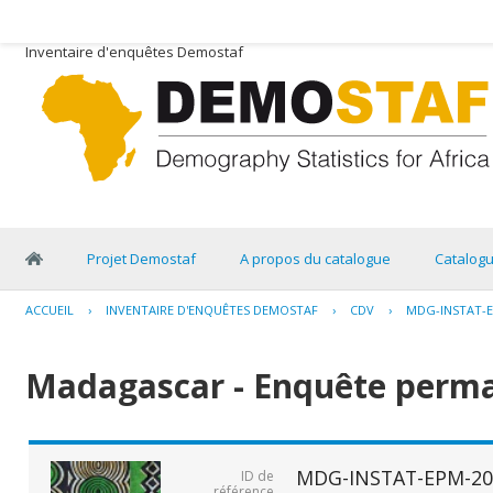
Inventaire d'enquêtes Demostaf
Projet Demostaf
A propos du catalogue
Catalog
ACCUEIL
›
INVENTAIRE D'ENQUÊTES DEMOSTAF
›
CDV
›
MDG-INSTAT-E
Madagascar - Enquête perma
MDG-INSTAT-EPM-20
ID de
référence