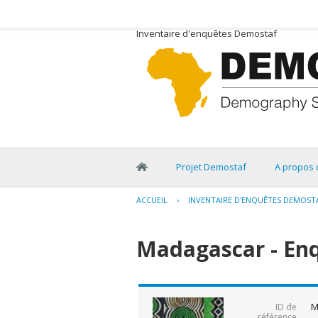
Inventaire d'enquêtes Demostaf
Projet Demostaf
A propos 
ACCUEIL
›
INVENTAIRE D'ENQUÊTES DEMOST
Madagascar - En
M
ID de
référence