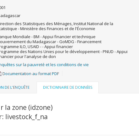
001
adagascar
irection des Statistiques des Ménages, Institut National de la
tatistique - Ministère des Finances et de l'Économie
anque Mondiale - BM - Appui financier et technique
ouvernement du Madagascar - GoMDG - Financement
rogramme ILO, USAID - - Appui financier
rogramme des Nations Unies pour le développement - PNUD - Appui
inancier pour l'analyse de don
nquêtes sur la pauvreté et les conditions de vie
Documentation au format PDF
ON DE L'ENQUÊTE
DICTIONNAIRE DE DONNÉES
r la zone (idzone)
r: livestock_f_na
u