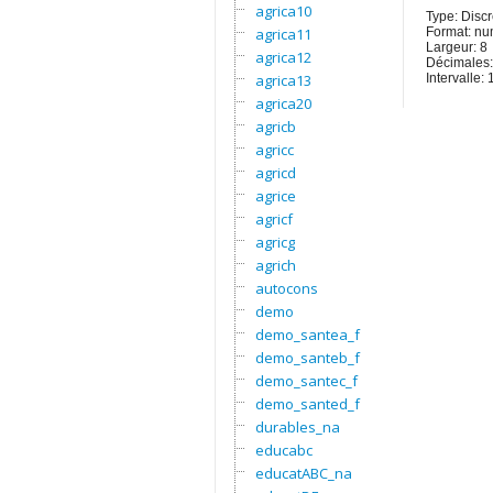
agrica10
Type: Discr
agrica11
Format: nu
Largeur: 8
agrica12
Décimales:
agrica13
Intervalle
agrica20
agricb
agricc
agricd
agrice
agricf
agricg
agrich
autocons
demo
demo_santea_f
demo_santeb_f
demo_santec_f
demo_santed_f
durables_na
educabc
educatABC_na