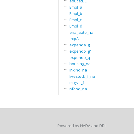
educatDE
Empl_a
Empl_b
Empl_c
Empl_d
ena_auto_na
expA
expenda_g
expendb_g1
expendb_q
housing_na
inkind_na
livestock_f_na
migrat_f
nfood_na
Powered by NADA and DDI