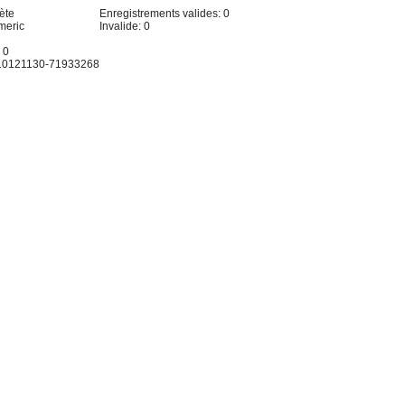
ète
Enregistrements valides: 0
meric
Invalide: 0
 0
: 10121130-71933268