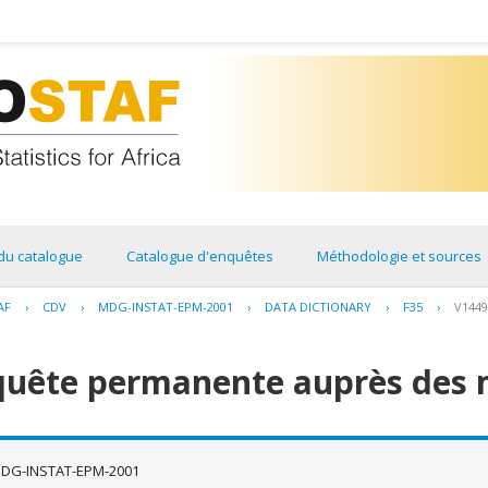
du catalogue
Catalogue d'enquêtes
Méthodologie et sources
AF
›
CDV
›
MDG-INSTAT-EPM-2001
›
DATA DICTIONARY
›
F35
›
V1449
quête permanente auprès des 
DG-INSTAT-EPM-2001