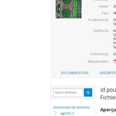
2
Année
M
Pays
D
Producteur(s)
S
B
Bailleur(s)
G
P
P
f
E
Collection(s)
Métadonnées
DOCUMENTATION
DESCRIPTI
id pou
Fichie
Dictionnaire de données
Aperç
agric01_f