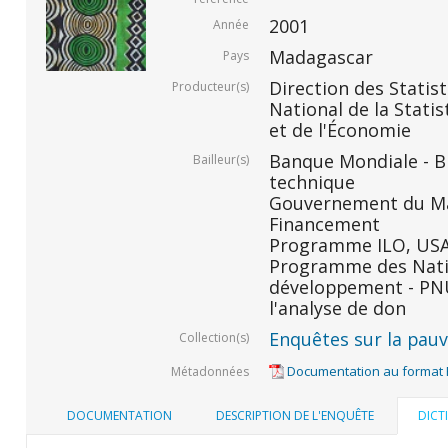
2001
Année
Madagascar
Pays
Direction des Statis
Producteur(s)
National de la Statis
et de l'Économie
Banque Mondiale - BM
Bailleur(s)
technique
Gouvernement du Ma
Financement
Programme ILO, USAID
Programme des Nati
développement - PNU
l'analyse de don
Enquêtes sur la pauvr
Collection(s)
Documentation au format
Métadonnées
DOCUMENTATION
DESCRIPTION DE L'ENQUÊTE
DICT