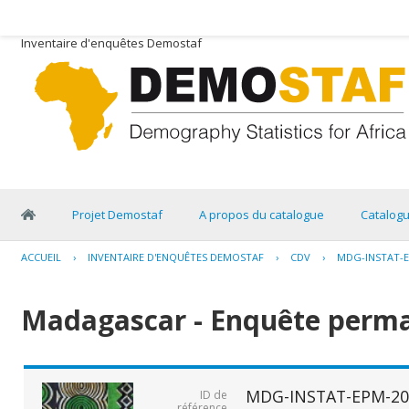
Inventaire d'enquêtes Demostaf
Projet Demostaf
A propos du catalogue
Catalog
ACCUEIL
›
INVENTAIRE D'ENQUÊTES DEMOSTAF
›
CDV
›
MDG-INSTAT-E
Madagascar - Enquête perma
MDG-INSTAT-EPM-20
ID de
référence