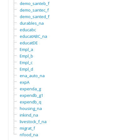
demo_santeb_f
demo_santec_f
demo_santed_f
durables_na
educabc
educatABC_na
educatDE
Empl_a
Empl_b
Empl_c
Empl_d
ena_auto_na
expA
expenda_g
expendb_g1
expendb_q
housing_na
inkind_na
livestock_f_na
migrat_f
nfood_na