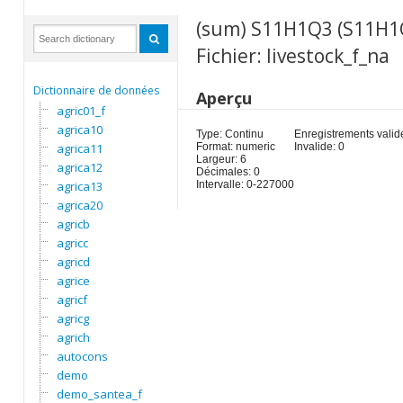
(sum) S11H1Q3 (S11H1
Fichier: livestock_f_na
Dictionnaire de données
Aperçu
agric01_f
agrica10
Type: Continu
Enregistrements valid
agrica11
Format: numeric
Invalide: 0
Largeur: 6
agrica12
Décimales: 0
agrica13
Intervalle: 0-227000
agrica20
agricb
agricc
agricd
agrice
agricf
agricg
agrich
autocons
demo
demo_santea_f