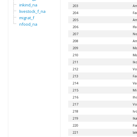
inkind_na
203
Am
livestock_f_na
204
Fa
migrat_f
205
Am
nfood_na
206
If
207
No
208
Am
209
Ma
210
Ma
211
Ik
212
Vo
213
Fa
214
Va
215
Mi
216
Ih
217
Vo
218
Iv
219
Ik
220
Fi
221
Ia