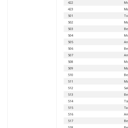
422
Mo
423
Ma
501
Tol
502
Ma
503
Be
504
M
505
An
506
Be
507
Am
508
Mo
509
Ma
510
Be
511
Mi
512
Sa
513
Be
514
Ts
515
Ta
516
A
517
Be
518
Be