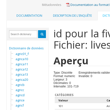
Documentation au format
Métadonnées
DOCUMENTATION
DESCRIPTION DE L'ENQUÊTE
DICT
id pour la f
Fichier: liv
Dictionnaire de données
agric01_f
Aperçu
agrica10
agrica11
agrica12
Type: Discrète
Enregistrements valides
agrica13
Format: numeric
Invalide: 0
agrica20
Largeur: 3
Décimales: 0
agricb
Intervalle: 101-719
agricc
agricd
CATÉGORIES
agrice
Valeur
Ca
agricf
101
An