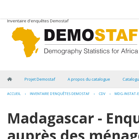
Inventaire d'enquêtes Demostaf
Projet Demostaf
A propos du catalogue
Catalog
ACCUEIL
›
INVENTAIRE D'ENQUÊTES DEMOSTAF
›
CDV
›
MDG-INSTAT-E
Madagascar - Enq
auprès des ménage