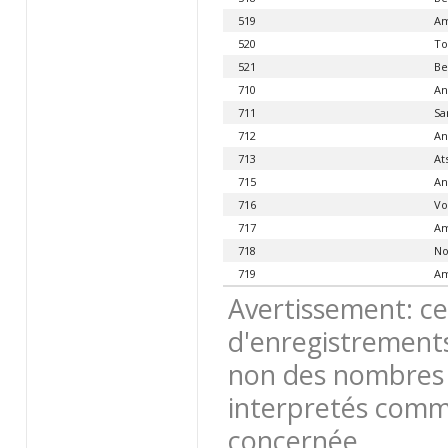
519
Am
520
Tol
521
Be
710
An
711
Sa
712
An
713
At
715
An
716
Vo
717
Am
718
No
719
Am
Avertissement: ce
d'enregistrements
non des nombres 
interpretés comme
concernée.