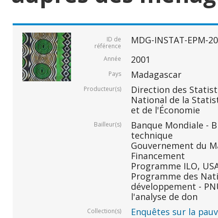
MDG-INSTAT-EPM-20
ID de
référence
2001
Année
Madagascar
Pays
Direction des Statis
Producteur(s)
National de la Statis
et de l'Économie
Banque Mondiale - BM
Bailleur(s)
technique
Gouvernement du Ma
Financement
Programme ILO, USAID
Programme des Nati
développement - PNU
l'analyse de don
Enquêtes sur la pauvr
Collection(s)