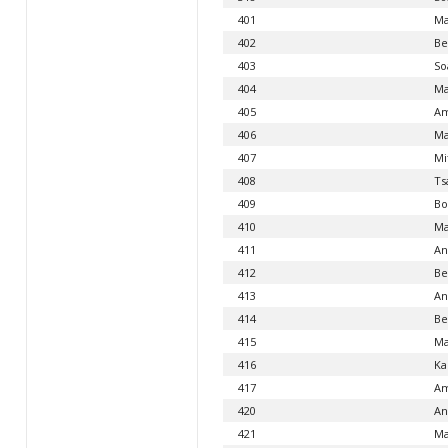
401
Ma
402
Be
403
So
404
Ma
405
Am
406
Ma
407
Mi
408
Ts
409
Bo
410
Ma
411
An
412
Be
413
An
414
Be
415
Ma
416
Ka
417
Am
420
An
421
Ma