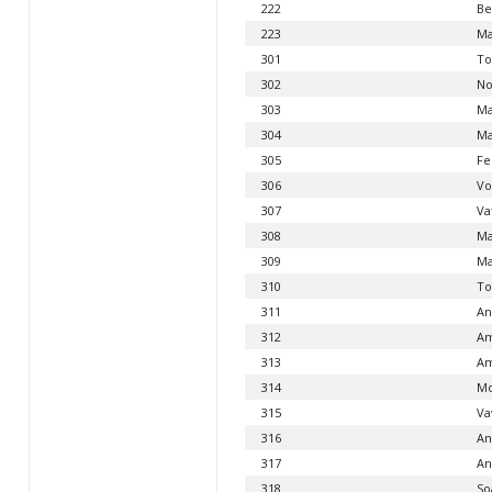
222
Be
223
Ma
301
To
302
No
303
Ma
304
Ma
305
Fe
306
Vo
307
Va
308
Ma
309
Ma
310
To
311
An
312
Am
313
Am
314
Mo
315
Va
316
An
317
An
318
So