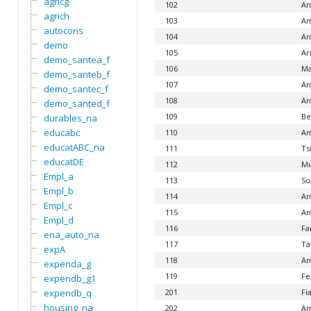
agricg
102
An
agrich
103
Am
autocons
104
An
demo
105
Ar
demo_santea_f
106
Ma
demo_santeb_f
107
An
demo_santec_f
108
An
demo_santed_f
109
Be
durables_na
educabc
110
Am
educatABC_na
111
Ts
educatDE
112
Mi
Empl_a
113
So
Empl_b
114
An
Empl_c
115
An
Empl_d
116
Fa
ena_auto_na
117
Ta
expA
118
An
expenda_g
119
Fe
expendb_g1
expendb_q
201
Fi
housing_na
202
Am