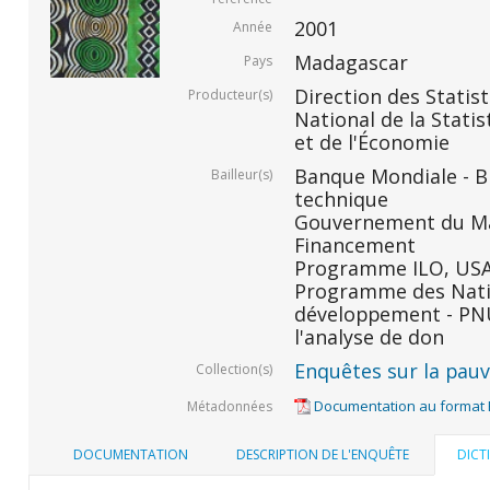
2001
Année
Madagascar
Pays
Direction des Statis
Producteur(s)
National de la Statis
et de l'Économie
Banque Mondiale - BM
Bailleur(s)
technique
Gouvernement du Ma
Financement
Programme ILO, USAID
Programme des Nati
développement - PNU
l'analyse de don
Enquêtes sur la pauvr
Collection(s)
Documentation au format
Métadonnées
DOCUMENTATION
DESCRIPTION DE L'ENQUÊTE
DICT