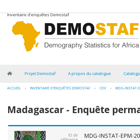
Inventaire d'enquêtes Demostaf
Projet Demostaf
A propos du catalogue
Catalog
ACCUEIL
›
INVENTAIRE D'ENQUÊTES DEMOSTAF
›
CDV
›
MDG-INSTAT-E
Madagascar - Enquête perma
MDG-INSTAT-EPM-20
ID de
référence