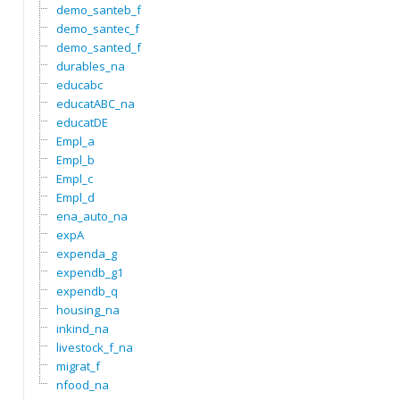
demo_santeb_f
demo_santec_f
demo_santed_f
durables_na
educabc
educatABC_na
educatDE
Empl_a
Empl_b
Empl_c
Empl_d
ena_auto_na
expA
expenda_g
expendb_g1
expendb_q
housing_na
inkind_na
livestock_f_na
migrat_f
nfood_na