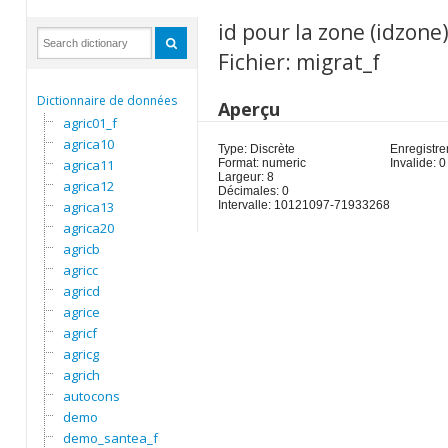
id pour la zone (idzone
Fichier: migrat_f
Dictionnaire de données
Aperçu
agric01_f
agrica10
Type: Discrète
Enregistre
agrica11
Format: numeric
Invalide: 0
Largeur: 8
agrica12
Décimales: 0
agrica13
Intervalle: 10121097-71933268
agrica20
agricb
agricc
agricd
agrice
agricf
agricg
agrich
autocons
demo
demo_santea_f