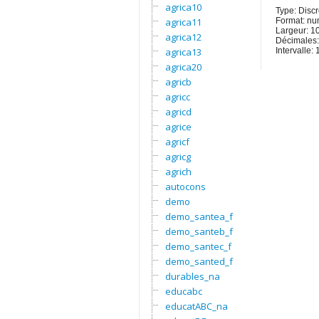
agrica10
Type: Discr
agrica11
Format: nu
Largeur: 1
agrica12
Décimales:
agrica13
Intervalle
agrica20
agricb
agricc
agricd
agrice
agricf
agricg
agrich
autocons
demo
demo_santea_f
demo_santeb_f
demo_santec_f
demo_santed_f
durables_na
educabc
educatABC_na