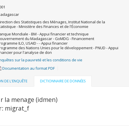
001
adagascar
irection des Statistiques des Ménages, Institut National de la
tatistique - Ministère des Finances et de l'Économie
anque Mondiale - BM - Appui financier et technique
ouvernement du Madagascar - GoMDG - Financement
rogramme ILO, USAID - - Appui financier
rogramme des Nations Unies pour le développement - PNUD - Appui
inancier pour l'analyse de don
nquêtes sur la pauvreté et les conditions de vie
Documentation au format PDF
ON DE L'ENQUÊTE
DICTIONNAIRE DE DONNÉES
ur la menage (idmen)
r: migrat_f
u