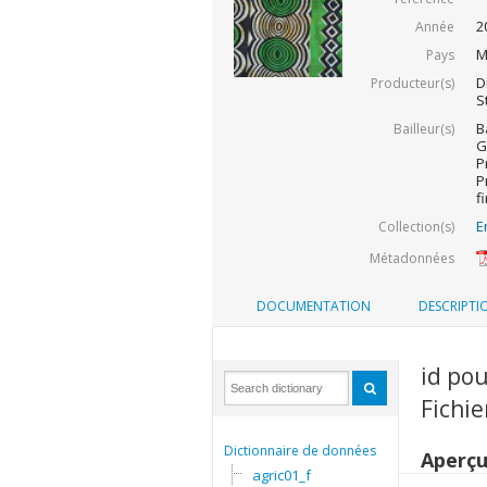
2
Année
M
Pays
D
Producteur(s)
S
B
Bailleur(s)
G
P
P
f
E
Collection(s)
Métadonnées
DOCUMENTATION
DESCRIPTI
id po
Fichie
Dictionnaire de données
Aperç
agric01_f