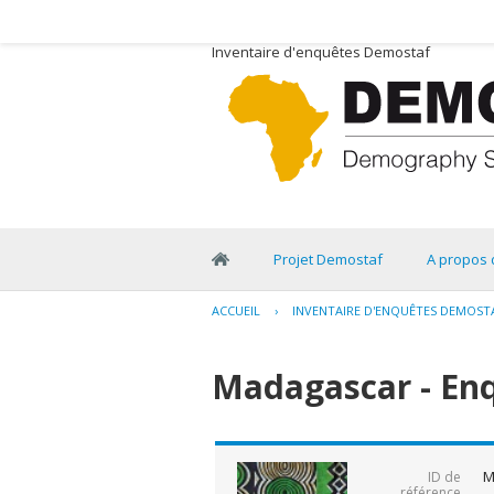
Inventaire d'enquêtes Demostaf
Projet Demostaf
A propos 
ACCUEIL
›
INVENTAIRE D'ENQUÊTES DEMOST
Madagascar - En
M
ID de
référence