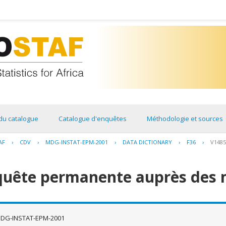
du catalogue
Catalogue d'enquêtes
Méthodologie et sources
AF
›
CDV
›
MDG-INSTAT-EPM-2001
›
DATA DICTIONARY
›
F36
›
V1485
quête permanente auprès des 
DG-INSTAT-EPM-2001