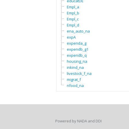
educatDE
Empl_a
Empl_b
Empl_c
Empl_d
ena_auto_na
expA
expenda_g
expendb_g1
expendb_q
housing_na
inkind_na
livestock_f_na
migrat_f
nfood_na
Powered by NADA and DDI