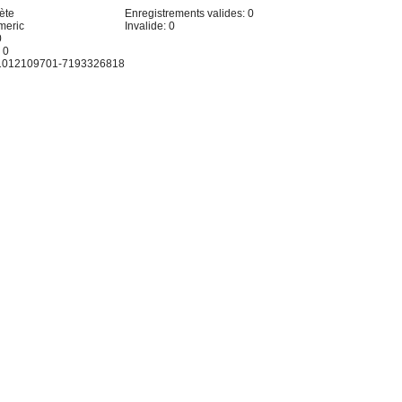
ète
Enregistrements valides: 0
meric
Invalide: 0
0
 0
: 1012109701-7193326818